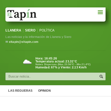
☰
Portada
LLANERA
SIERO
POLÍTICA
Sociedad
Las noticias y la información de Llanera y Siero
Política
✉
eltapin@eltapin.com
Deportes
Hora:
16:45:26
Temperatura actual:
23.31
°C
Varios
Nubes Dispersas (Max.23.56ºC - Min.21.4ºC)
Humedad: 67% y Viento: 2.13 Km/h
Cultura
Asturias
LAS REGUERAS
OPINION
Videos
Carta al director