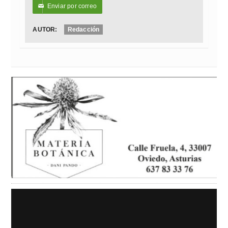
Enviar por correo
✉
AUTOR:
Redacción