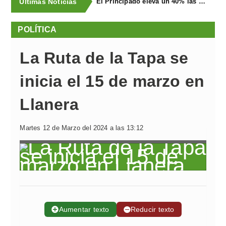
Últimas Noticias
El Principado eleva un 40% las ayudas a la producción ecológica, que superan los cuatro millones de euros
POLÍTICA
La Ruta de la Tapa se
inicia el 15 de marzo en
Llanera
Martes 12 de Marzo del 2024 a las 13:12
➕
Aumentar texto
➖
Reducir texto