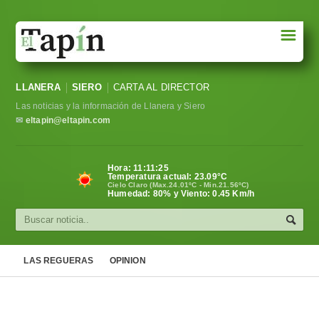
☰
Portada
LLANERA
SIERO
CARTA AL DIRECTOR
Sociedad
Las noticias y la información de Llanera y Siero
Política
✉
eltapin@eltapin.com
Deportes
Hora:
11:11:26
Temperatura actual:
23.09
°C
Varios
Cielo Claro (Max.24.01ºC - Min.21.56ºC)
Humedad: 80% y Viento: 0.45 Km/h
Cultura
Asturias
LAS REGUERAS
OPINION
Videos
Carta al director