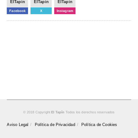
ElTapin
ElTapin
ElTapin
Facebook
X
Instagram
© 2018 Copyright
El Tapín
Todos los derechos reservados
Aviso Legal
Política de Privacidad
Política de Cookies