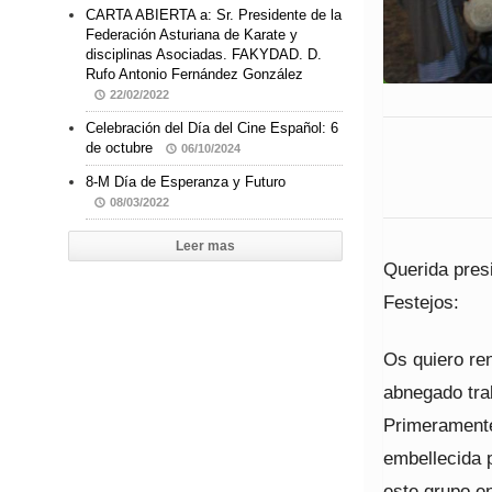
CARTA ABIERTA a: Sr. Presidente de la
Federación Asturiana de Karate y
disciplinas Asociadas. FAKYDAD. D.
Rufo Antonio Fernández González
22/02/2022
Celebración del Día del Cine Español: 6
de octubre
06/10/2024
8-M Día de Esperanza y Futuro
08/03/2022
Leer mas
Querida pres
Festejos:
Os quiero re
abnegado trab
Primeramente,
embellecida p
este grupo e