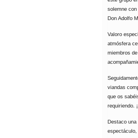
solemne con 
Don Adolfo Ma
Valoro espec
atmósfera ce
miembros de l
acompañamien
Seguidamente
viandas comp
que os sabéis
requiriendo. 
Destaco una 
espectáculo, 