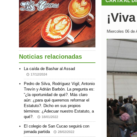
CARTA AL D
¡Viva
Miercoles 06 de 
Noticias relacionadas
La caída de Bashar al Assad
17/12/2024
Pedro de Silva, Rodríguez Vigil, Antonio
Trevín y Adrián Barbón. La pregunta es:
“¿la oportunidad de qué?. Más claro
aún: ¿para qué queremos reformar el
Estatuto?. Dicho en sus propios
términos: ¿Adecuar nuestro Estatuto, a
qué?.
18/01/2022
El colegio de San Cucao seguirá con
jornada partida
28/02/2022