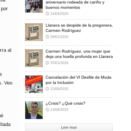
aniversario rodeada de cariño y
buenos momentos
 por
24/04/2026
🕔
Llanera se despide de la pregonera,
Carmen Rodríguez
26/01/2026
🕔
rra al
Carmen Rodríguez, una mujer que
deja una huella profunda en Llanera
25/01/2026
🕔
s
Cancelación del VI Desfile de Moda
s. Veo
por la Inclusión
22/09/2025
🕔
¿Crisis? ¿Qué crisis?
13/08/2025
🕔
ué
llada
Leer mas