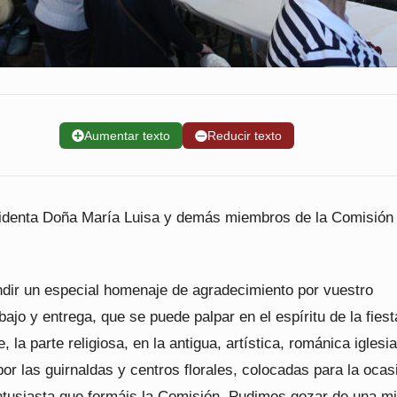
➕
Aumentar texto
➖
Reducir texto
identa Doña María Luisa y demás miembros de la Comisión
ndir un especial homenaje de agradecimiento por vuestro
ajo y entrega, que se puede palpar en el espíritu de la fiest
 la parte religiosa, en la antigua, artística, románica iglesia
or las guirnaldas y centros florales, colocadas para la ocas
ntusiasta que formáis la Comisión. Pudimos gozar de una m