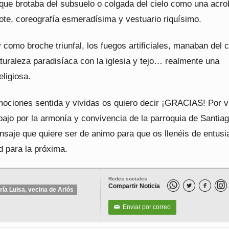
 que brotaba del subsuelo o colgada del cielo como una acro
ote, coreografía esmeradísima y vestuario riquísimo.
 como broche triunfal, los fuegos artificiales, manaban del c
turaleza paradisíaca con la iglesia y tejo… realmente una
eligiosa.
mociones sentida y vividas os quiero decir ¡GRACIAS! Por v
bajo por la armonía y convivencia de la parroquia de Santia
nsaje que quiere ser de animo para que os llenéis de entus
d para la próxima.
Redes sociales
Compartir Noticia


ría Luisa, vecina de Arlós
Enviar por correo
✉