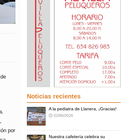
 de
Noticias recientes
A la pediatra de Llanera, ¡Gracias!
a.
02/06/2026
🕔
,
ión por
Nuestra cafetería celebra su
isa