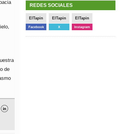
bacia
REDES SOCIALES
ElTapin
ElTapin
ElTapin
ielo,
Facebook
X
Instagram
uestra
go de
iasmo
