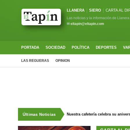
LLANERA
SIERO
CARTA AL D
Las noticias y la información de Llanera
✉
eltapin@eltapin.com
PORTADA
SOCIEDAD
POLÍTICA
DEPORTES
VA
LAS REGUERAS
OPINION
Últimas Noticias
Nuestra cafetería celebra su aniv