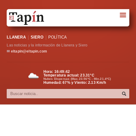
☰
Portada
LLANERA
SIERO
POLÍTICA
Sociedad
Las noticias y la información de Llanera y Siero
Política
✉
eltapin@eltapin.com
Deportes
Hora:
16:49:43
Temperatura actual:
23.31
°C
Varios
Nubes Dispersas (Max.23.56ºC - Min.21.4ºC)
Humedad: 67% y Viento: 2.13 Km/h
Cultura
Asturias
Videos
Carta al director