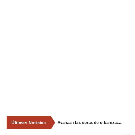
Últimas Noticias
Avanzan las obras de urbanización del parque de La Reconquista, en los terrenos del antiguo matadero de Pola de Siero