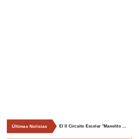
Últimas Noticias
El II Circuito Escolar "Manolito el Pegu" volvió a reunir a las jóvenes promesas del ciclismo asturiano en El Carbayu