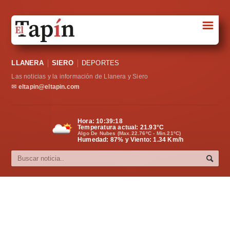
☰
Portada
LLANERA
SIERO
DEPORTES
Sociedad
Las noticias y la información de Llanera y Siero
Política
✉
eltapin@eltapin.com
Deportes
Hora:
10:39:18
Temperatura actual:
21.93
°C
Varios
Algo De Nubes (Max.22.76ºC - Min.21ºC)
Humedad: 87% y Viento: 1.34 Km/h
Cultura
Asturias
Videos
Carta al director