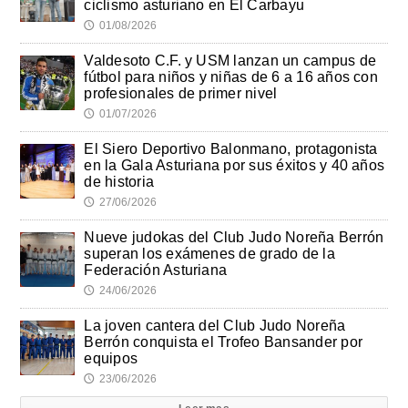
ciclismo asturiano en El Carbayu
01/08/2026
🕔
Valdesoto C.F. y USM lanzan un campus de
fútbol para niños y niñas de 6 a 16 años con
profesionales de primer nivel
01/07/2026
🕔
El Siero Deportivo Balonmano, protagonista
en la Gala Asturiana por sus éxitos y 40 años
de historia
27/06/2026
🕔
Nueve judokas del Club Judo Noreña Berrón
superan los exámenes de grado de la
Federación Asturiana
24/06/2026
🕔
La joven cantera del Club Judo Noreña
Berrón conquista el Trofeo Bansander por
equipos
23/06/2026
🕔