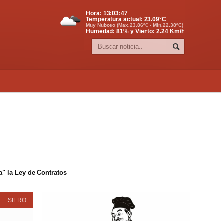
Hora:
13:03:47
Temperatura actual:
23.09
°C
Muy Nuboso (Max.23.86ºC - Min.22.38ºC)
Humedad: 81% y Viento: 2.24 Km/h
" la Ley de Contratos
SIERO