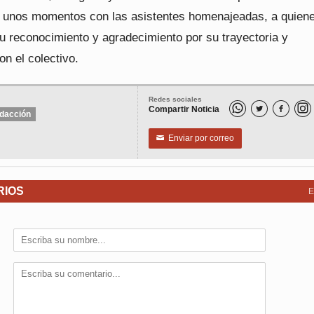
 unos momentos con las asistentes homenajeadas, a quien
u reconocimiento y agradecimiento por su trayectoria y
on el colectivo.
Redes sociales
Compartir Noticia


dacción
Enviar por correo
✉
RIOS
E