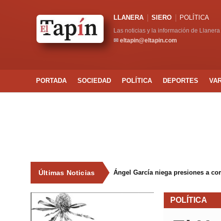
LLANERA
SIERO
POLÍTICA
Las noticias y la información de Llanera
✉
eltapin@eltapin.com
PORTADA
SOCIEDAD
POLÍTICA
DEPORTES
VA
Últimas Noticias
Ángel García niega presiones a co
POLÍTICA