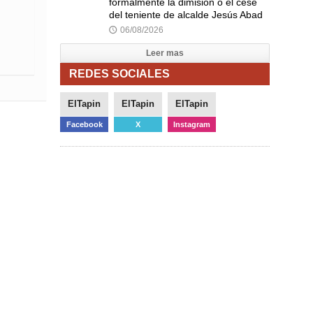
formalmente la dimisión o el cese
del teniente de alcalde Jesús Abad
06/08/2026
🕔
Leer mas
REDES SOCIALES
ElTapin
ElTapin
ElTapin
Facebook
X
Instagram