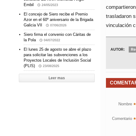
Embil
24/05/2023
compartieron
El concejo de Siero recibe el Premio
trasladaron s
Azor en el 60º aniversario de la Brigada
vinculación c
Galicia VII
07/06/2026
Siero firma el convenio con Cáritas de
la Pola
04/07/2022
El lunes 25 de agosto se abre el plazo
AUTOR:
Re
para solicitar las subvenciones a los
Proyectos Locales de Inclusión Social
(PLIS)
23/08/2025
Leer mas
COMENTA
Nombre
*
Comentario
*