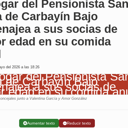
gar del Pensionista San
a de Carbayín Bajo
najea a sus socias de
r edad en su comida
l
yo del 2026 a las 18:26
 concejales junto a Valentina García y Amor González
➕
Aumentar texto
➖
Reducir texto