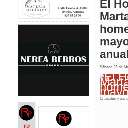
El Ho
Mart
home
mayo
anua
Sábado 23 de Ma
El alcalde y los