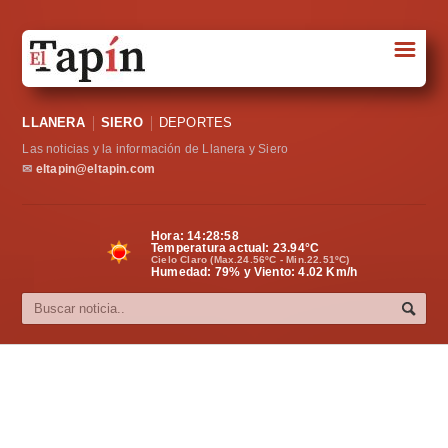
☰
Portada
LLANERA
SIERO
DEPORTES
Sociedad
Las noticias y la información de Llanera y Siero
Política
✉
eltapin@eltapin.com
Deportes
Hora:
14:28:59
Temperatura actual:
23.94
°C
Varios
Cielo Claro (Max.24.56ºC - Min.22.51ºC)
Humedad: 79% y Viento: 4.02 Km/h
Cultura
Asturias
Videos
Carta al director