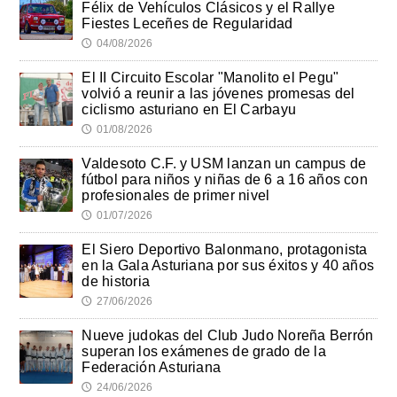
Félix de Vehículos Clásicos y el Rallye
Fiestes Leceñes de Regularidad
04/08/2026
🕔
El II Circuito Escolar "Manolito el Pegu"
volvió a reunir a las jóvenes promesas del
ciclismo asturiano en El Carbayu
01/08/2026
🕔
Valdesoto C.F. y USM lanzan un campus de
fútbol para niños y niñas de 6 a 16 años con
profesionales de primer nivel
01/07/2026
🕔
El Siero Deportivo Balonmano, protagonista
en la Gala Asturiana por sus éxitos y 40 años
de historia
27/06/2026
🕔
Nueve judokas del Club Judo Noreña Berrón
superan los exámenes de grado de la
Federación Asturiana
24/06/2026
🕔