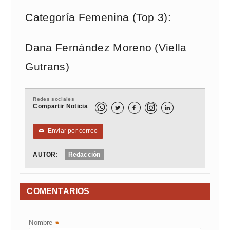
Categoría Femenina (Top 3):
Dana Fernández Moreno (Viella
Gutrans)
Redes sociales
Compartir Noticia



Enviar por correo
✉
AUTOR:
Redacción
COMENTARIOS
Nombre
*