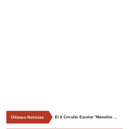
Últimas Noticias
El II Circuito Escolar "Manolito el Pegu" volvió a reunir a las jóvenes promesas del ciclismo asturiano en El Carbayu