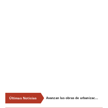
Últimas Noticias
Avanzan las obras de urbanización del parque de La Reconquista, en los terrenos del antiguo matadero de Pola de Siero