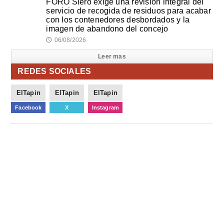
FORO Siero exige una revisión integral del
servicio de recogida de residuos para acabar
con los contenedores desbordados y la
imagen de abandono del concejo
06/08/2026
🕔
Leer mas
REDES SOCIALES
ElTapin
ElTapin
ElTapin
Facebook
X
Instagram