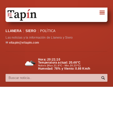
☰
Portada
LLANERA
SIERO
POLÍTICA
Sociedad
Las noticias y la información de Llanera y Siero
Política
✉
eltapin@eltapin.com
Deportes
Hora:
20:21:11
Temperatura actual:
20.46
°C
Varios
Nubes (Max.21.6ºC - Min.20.23ºC)
Humedad: 76% y Viento: 0.66 Km/h
Cultura
Asturias
Videos
Carta al director