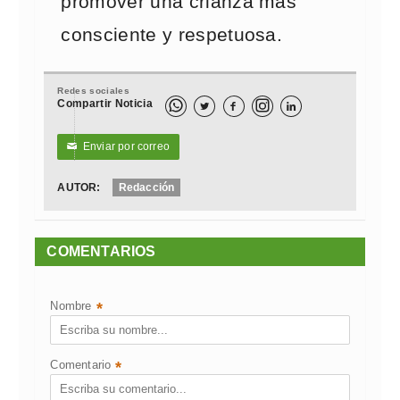
promover una crianza más
consciente y respetuosa.
Redes sociales
Compartir Noticia



Enviar por correo
✉
AUTOR:
Redacción
COMENTARIOS
Nombre
*
Comentario
*