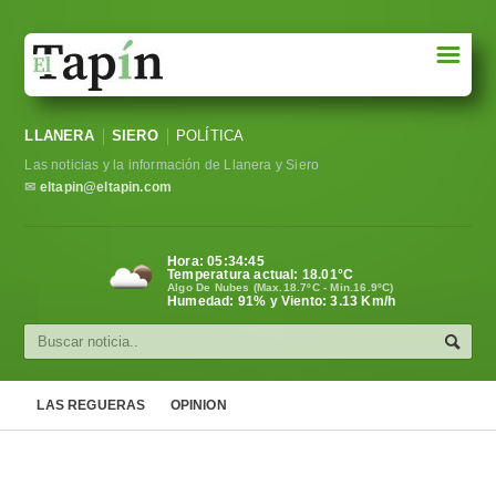
☰
Portada
LLANERA
SIERO
POLÍTICA
Sociedad
Las noticias y la información de Llanera y Siero
Política
✉
eltapin@eltapin.com
Deportes
Hora:
05:34:46
Temperatura actual:
18.01
°C
Varios
Algo De Nubes (Max.18.7ºC - Min.16.9ºC)
Humedad: 91% y Viento: 3.13 Km/h
Cultura
Asturias
LAS REGUERAS
OPINION
Videos
Carta al director