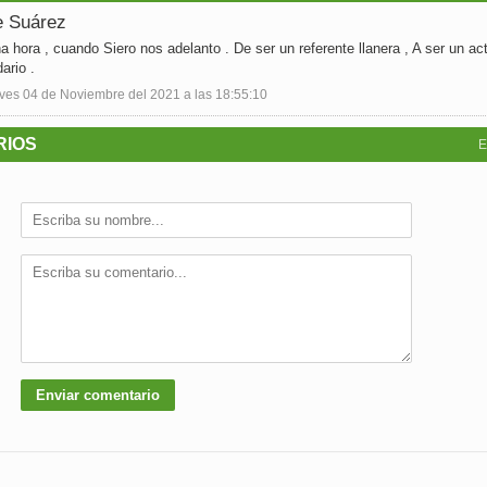
e Suárez
a hora , cuando Siero nos adelanto . De ser un referente llanera , A ser un ac
ario .
es 04 de Noviembre del 2021 a las 18:55:10
RIOS
E