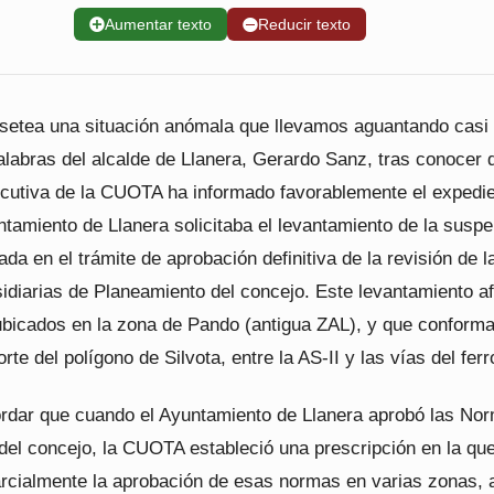
➕
Aumentar texto
➖
Reducir texto
resetea una situación anómala que llevamos aguantando casi
labras del alcalde de Llanera, Gerardo Sanz, tras conocer 
cutiva de la CUOTA ha informado favorablemente el expedi
ntamiento de Llanera solicitaba el levantamiento de la susp
ada en el trámite de aprobación definitiva de la revisión de l
diarias de Planeamiento del concejo. Este levantamiento af
bicados en la zona de Pando (antigua ZAL), y que conform
orte del polígono de Silvota, entre la AS-II y las vías del ferro
rdar que cuando el Ayuntamiento de Llanera aprobó las No
 del concejo, la CUOTA estableció una prescripción en la qu
rcialmente la aprobación de esas normas en varias zonas, 