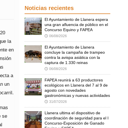
Noticias recientes
El Ayuntamiento de Llanera espera
una gran afluencia de público en el
Concurso Equino y FAPEA
 20
06/08/2026
🕔
que la
El Ayuntamiento de Llanera
ente en
concluye la campaña de trampeo
contra la avispa asiática con la
ensión
captura de 1.330 reinas
as
06/08/2026
🕔
ecta a
FAPEA reunirá a 63 productores
an un
ecológicos en Llanera del 7 al 9 de
agosto con novedades
carril.
gastronómicas y nuevas actividades
31/07/2026
🕔
rmas
Llanera ultima el dispositivo de
e se
coordinación de seguridad para el I
Concurso-Exposición de Ganado
al