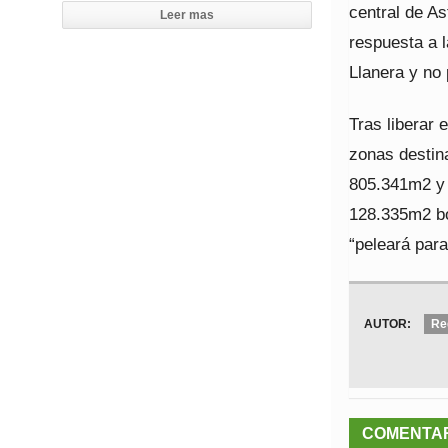
central de As
Leer mas
respuesta a 
Llanera y no 
Tras liberar
zonas destin
805.341m2 y 
128.335m2 bo
“peleará par
AUTOR:
Re
COMENTA