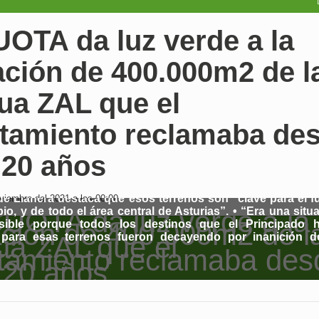
OTA da luz verde a la
ación de 400.000m2 de l
ua ZAL que el
tamiento reclamaba de
 20 años
 de Llanera destaca que esos terrenos son “clave para el f
iembre del 2021 a las 00:00
io, y de todo el área central de Asturias”. • “Era una situ
sible porque todos los destinos que el Principado h
 para esas terrenos fueron decayendo por inanición d