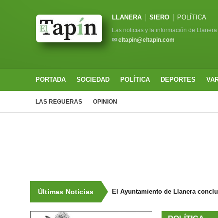
LLANERA
SIERO
POLÍTICA
Las noticias y la información de Llanera
✉
eltapin@eltapin.com
PORTADA
SOCIEDAD
POLÍTICA
DEPORTES
VA
LAS REGUERAS
OPINION
Últimas Noticias
El Ayuntamiento de Llanera concluy