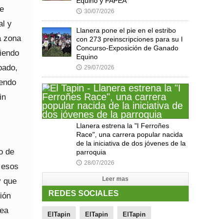
Equino y FAPEA
de
30/07/2026
🕔
al y
Llanera pone el pie en el estribo
a zona
con 273 preinscripciones para su I
Concurso-Exposición de Ganado
riendo
Equino
pado,
29/07/2026
🕔
yendo
in
Llanera estrena la "I Ferroñes
Race", una carrera popular nacida
de la iniciativa de dos jóvenes de la
o de
parroquia
28/07/2026
🕔
r esos
Leer mas
y que
REDES SOCIALES
ción
rea
ElTapin
ElTapin
ElTapin