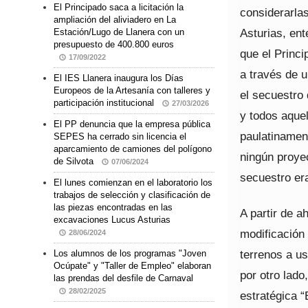
El Principado saca a licitación la
considerarlas
ampliación del aliviadero en La
Asturias, en
Estación/Lugo de Llanera con un
presupuesto de 400.800 euros
que el Princi
17/09/2022
a través de u
El IES Llanera inaugura los Días
Europeos de la Artesanía con talleres y
el secuestro 
participación institucional
27/03/2026
y todos aque
El PP denuncia que la empresa pública
paulatinamen
SEPES ha cerrado sin licencia el
aparcamiento de camiones del polígono
ningún proyec
de Silvota
07/06/2024
secuestro er
El lunes comienzan en el laboratorio los
trabajos de selección y clasificación de
las piezas encontradas en las
A partir de 
excavaciones Lucus Asturias
modificación 
28/06/2024
terrenos a us
Los alumnos de los programas "Joven
Ocúpate" y "Taller de Empleo" elaboran
por otro lado
las prendas del desfile de Carnaval
28/02/2025
estratégica “