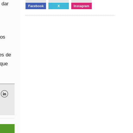
 dar
Facebook
X
Instagram
dos
es de
 que
