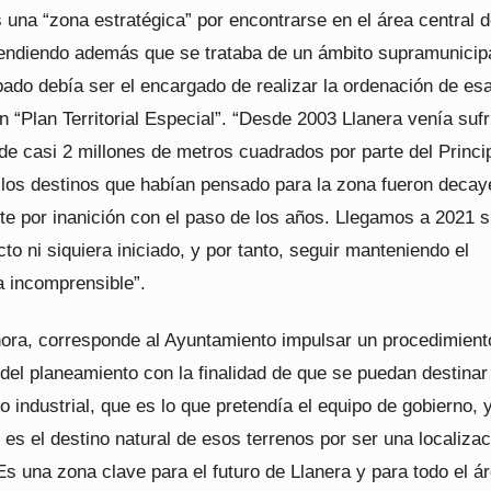
 una “zona estratégica” por encontrarse en el área central 
tendiendo además que se trataba de un ámbito supramunicip
pado debía ser el encargado de realizar la ordenación de es
n “Plan Territorial Especial”. “Desde 2003 Llanera venía suf
de casi 2 millones de metros cuadrados por parte del Princi
llos destinos que habían pensado para la zona fueron deca
te por inanición con el paso de los años. Llegamos a 2021 s
to ni siquiera iniciado, y por tanto, seguir manteniendo el
a incomprensible”.
ahora, corresponde al Ayuntamiento impulsar un procedimient
del planeamiento con la finalidad de que se puedan destina
o industrial, que es lo que pretendía el equipo de gobierno, 
, es el destino natural de esos terrenos por ser una localiza
Es una zona clave para el futuro de Llanera y para todo el á