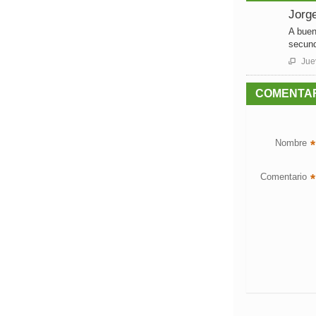
Jorg
A buen
secund
Juev

COMENTA
Nombre
*
Comentario
*