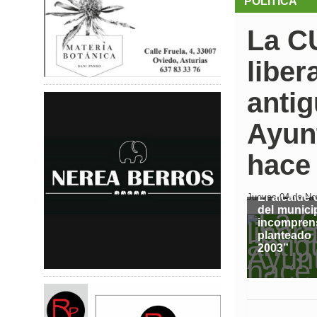
POLÍTICA
La CU
liber
antig
Ayun
hace
El alcalde
Jueves 04 de Nov
del municip
incompren
planteado
2003”