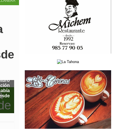
LLANERA
a
sde
uturo
ación
abía
esde