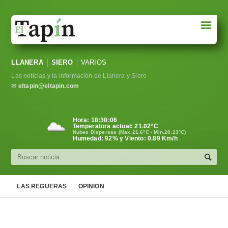
☰
Portada
LLANERA
SIERO
VARIOS
Sociedad
Las noticias y la información de Llanera y Siero
Política
✉
eltapin@eltapin.com
Deportes
Hora:
18:38:07
Temperatura actual:
21.02
°C
Varios
Nubes Dispersas (Max.21.6ºC - Min.20.23ºC)
Humedad: 92% y Viento: 0.89 Km/h
Cultura
Asturias
LAS REGUERAS
OPINION
Videos
Carta al director