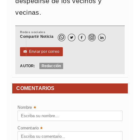
despedirse de los vecinos y
vecinas.
Redes sociales
Compartir Noticia



Enviar por correo
✉
AUTOR:
Redacción
COMENTARIOS
Nombre
*
Comentario
*