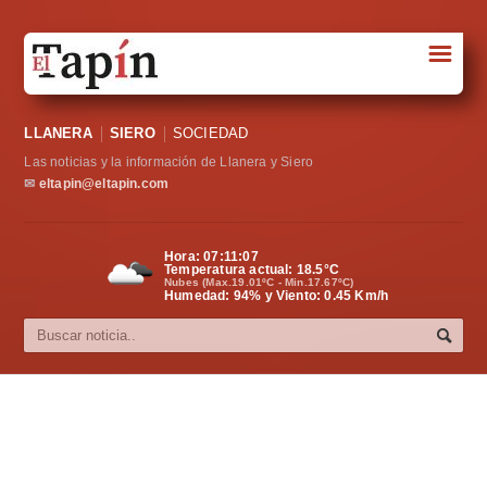
☰
Portada
LLANERA
SIERO
SOCIEDAD
Sociedad
Las noticias y la información de Llanera y Siero
Política
✉
eltapin@eltapin.com
Deportes
Hora:
07:11:08
Temperatura actual:
18.5
°C
Varios
Nubes (Max.19.01ºC - Min.17.67ºC)
Humedad: 94% y Viento: 0.45 Km/h
Cultura
Asturias
Videos
Carta al director