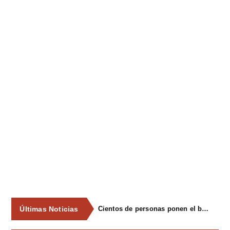
Últimas Noticias
Cientos de personas ponen el broche final a las fiestas de La Salud de Lieres con la tradicional merienda