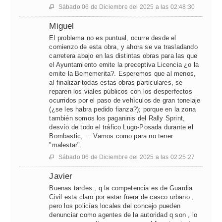
Sábado 06 de Diciembre del 2025 a las 02:48:30

Miguel
El problema no es puntual, ocurre desde el
comienzo de esta obra, y ahora se va trasladando
carretera abajo en las distintas obras para las que
el Ayuntamiento emite la preceptiva Licencia ¿o la
emite la Bememerita?. Esperemos que al menos,
al finalizar todas estas obras particulares, se
reparen los viales públicos con los desperfectos
ocurridos por el paso de vehículos de gran tonelaje
(¿se les habra pedido fianza?); porque en la zona
también somos los paganinis del Rally Sprint,
desvío de todo el tráfico Lugo-Posada durante el
Bombastic, ... Vamos como para no tener
"malestar".
Sábado 06 de Diciembre del 2025 a las 02:25:27

Javier
Buenas tardes , q la competencia es de Guardia
Civil esta claro por estar fuera de casco urbano ,
pero los policías locales del concejo pueden
denunciar como agentes de la autoridad q son , lo