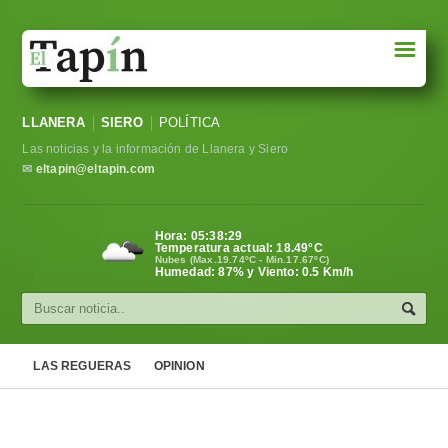
☰
Portada
LLANERA
SIERO
POLÍTICA
Sociedad
Las noticias y la información de Llanera y Siero
Política
✉
eltapin@eltapin.com
Deportes
Hora:
05:38:30
Temperatura actual:
18.49
°C
Varios
Nubes (Max.19.74ºC - Min.17.67ºC)
Humedad: 87% y Viento: 0.5 Km/h
Cultura
Asturias
LAS REGUERAS
OPINION
Videos
Carta al director