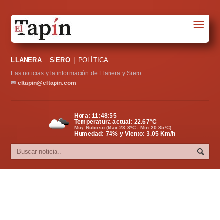
☰
Portada
LLANERA
SIERO
POLÍTICA
Sociedad
Las noticias y la información de Llanera y Siero
Política
✉
eltapin@eltapin.com
Deportes
Hora:
11:48:55
Temperatura actual:
22.67
°C
Varios
Muy Nuboso (Max.23.3ºC - Min.20.85ºC)
Humedad: 74% y Viento: 3.05 Km/h
Cultura
Asturias
Videos
Carta al director