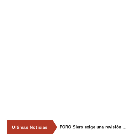
Últimas Noticias
FORO Siero exige una revisión integral del servicio de recogida de residuos para acabar con los contenedores desbordados y la imagen de abandono del concejo