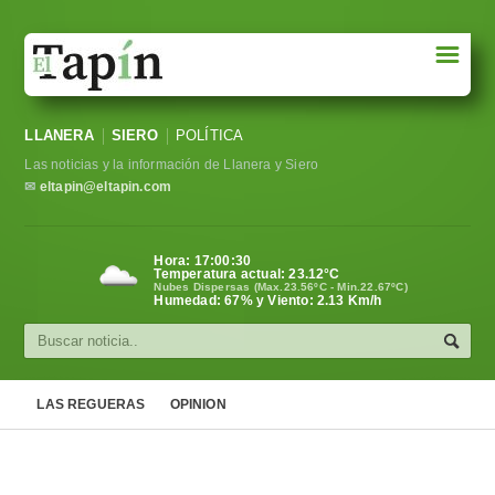
☰
Portada
LLANERA
SIERO
POLÍTICA
Sociedad
Las noticias y la información de Llanera y Siero
Política
✉
eltapin@eltapin.com
Deportes
Hora:
17:00:31
Temperatura actual:
23.12
°C
Varios
Nubes Dispersas (Max.23.56ºC - Min.22.67ºC)
Humedad: 67% y Viento: 2.13 Km/h
Cultura
Asturias
LAS REGUERAS
OPINION
Videos
Carta al director