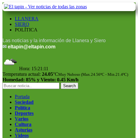
LLANERA
SIERO
POLÍTICA
Las noticias y la información de Llanera y Siero
✉
eltapin@eltapin.com
Hora:
15:21:11
Temperatura actual:
24.05
°C
Muy Nuboso (Max.24.56ºC - Min.21.4ºC)
Humedad: 85% y Viento: 0.45 Km/h
Portada
Sociedad
Política
Deportes
Varios
Cultura
Asturias
Videos