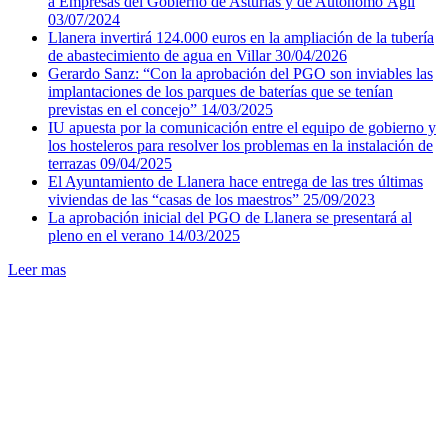
a Empresas del Gobierno de Asturias y de Autónomo Ágil
03/07/2024
Llanera invertirá 124.000 euros en la ampliación de la tubería
de abastecimiento de agua en Villar
30/04/2026
Gerardo Sanz: “Con la aprobación del PGO son inviables las
implantaciones de los parques de baterías que se tenían
previstas en el concejo”
14/03/2025
IU apuesta por la comunicación entre el equipo de gobierno y
los hosteleros para resolver los problemas en la instalación de
terrazas
09/04/2025
El Ayuntamiento de Llanera hace entrega de las tres últimas
viviendas de las “casas de los maestros”
25/09/2023
La aprobación inicial del PGO de Llanera se presentará al
pleno en el verano
14/03/2025
Leer mas