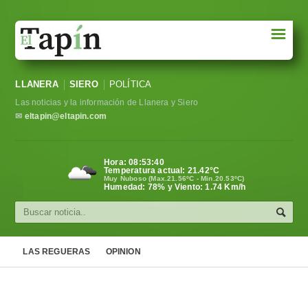
☰
Portada
LLANERA
SIERO
POLÍTICA
Sociedad
Las noticias y la información de Llanera y Siero
Política
✉
eltapin@eltapin.com
Deportes
Hora:
08:53:41
Temperatura actual:
21.42
°C
Varios
Muy Nuboso (Max.21.56ºC - Min.20.53ºC)
Humedad: 78% y Viento: 1.74 Km/h
Cultura
Asturias
LAS REGUERAS
OPINION
Videos
Carta al director