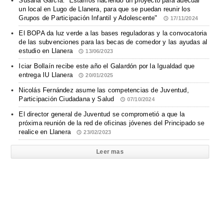
Susana García: “Estamos haciendo un proyecto para adecuar
un local en Lugo de Llanera, para que se puedan reunir los
Grupos de Participación Infantil y Adolescente"
17/11/2024
El BOPA da luz verde a las bases reguladoras y la convocatoria
de las subvenciones para las becas de comedor y las ayudas al
estudio en Llanera
13/06/2023
Iciar Bollaín recibe este año el Galardón por la Igualdad que
entrega IU Llanera
20/01/2025
Nicolás Fernández asume las competencias de Juventud,
Participación Ciudadana y Salud
07/10/2024
El director general de Juventud se comprometió a que la
próxima reunión de la red de oficinas jóvenes del Principado se
realice en Llanera
23/02/2023
Leer mas