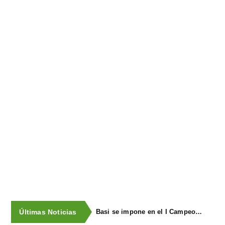
Últimas Noticias
Basi se impone en el I Campeonato de Lanzamiento de Fardos de La Vega