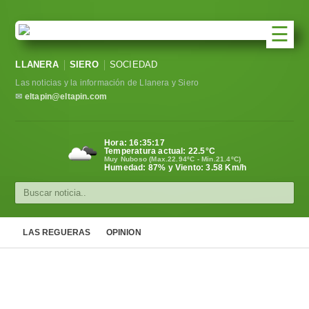
☰
Portada
LLANERA
SIERO
SOCIEDAD
Las noticias y la información de Llanera y Siero
Sociedad
✉
eltapin@eltapin.com
Política
Hora:
16:35:17
Deportes
Temperatura actual:
22.5
°C
Muy Nuboso (Max.22.94ºC - Min.21.4ºC)
Humedad: 87% y Viento: 3.58 Km/h
Varios
Cultura
LAS REGUERAS
OPINION
Asturias
Videos
Carta al director