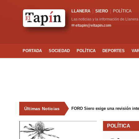
LLANERA
SIERO
POLÍTICA
Las noticias y la información de Llanera
✉
eltapin@eltapin.com
PORTADA
SOCIEDAD
POLÍTICA
DEPORTES
VA
Últimas Noticias
FORO Siero exige una revisión int
POLÍTICA