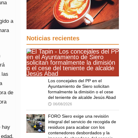
una
gido a
mara
Noticias recientes
n
rá
 las
Los concejales del PP en el
a
Ayuntamiento de Siero solicitan
formalmente la dimisión o el cese
ora de
del teniente de alcalde Jesús Abad
ora
06/08/2026
🕔
FORO Siero exige una revisión
integral del servicio de recogida de
e hay
residuos para acabar con los
contenedores desbordados y la
 edad,