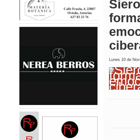
Siero
forma
emoci
cibe
Lunes 10 de Novi