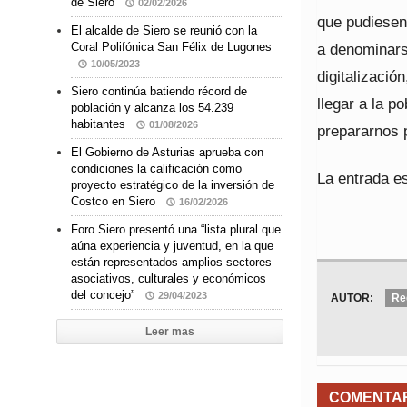
de Siero
02/02/2026
que pudiesen
El alcalde de Siero se reunió con la
a denominars
Coral Polifónica San Félix de Lugones
10/05/2023
digitalizació
Siero continúa batiendo récord de
llegar a la p
población y alcanza los 54.239
habitantes
01/08/2026
prepararnos p
El Gobierno de Asturias aprueba con
condiciones la calificación como
La entrada es
proyecto estratégico de la inversión de
Costco en Siero
16/02/2026
Foro Siero presentó una “lista plural que
aúna experiencia y juventud, en la que
están representados amplios sectores
asociativos, culturales y económicos
del concejo”
29/04/2023
AUTOR:
Re
Leer mas
COMENTA