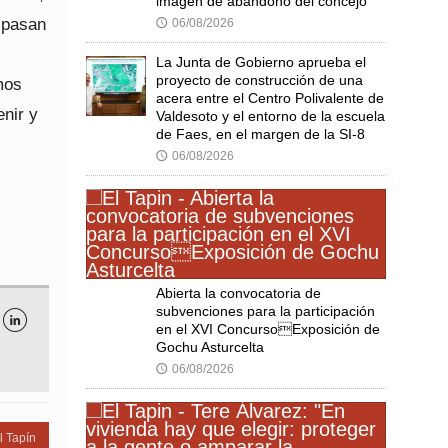
imagen de abandono del concejo
 pasan
06/08/2026
🕔
La Junta de Gobierno aprueba el
proyecto de construcción de una
mos
acera entre el Centro Polivalente de
enir y
Valdesoto y el entorno de la escuela
de Faes, en el margen de la SI-8
06/08/2026
🕔
Abierta la convocatoria de
subvenciones para la participación

en el XVI ConcursoExposición de
Gochu Asturcelta
06/08/2026
🕔
l Tapín