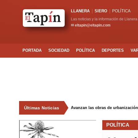
LLANERA
SIERO
POLÍTICA
Las noticias y la información de Llanera
✉
eltapin@eltapin.com
PORTADA
SOCIEDAD
POLÍTICA
DEPORTES
VA
Últimas Noticias
Avanzan las obras de urbanización
POLÍTICA