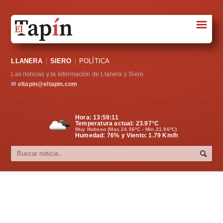
☰
Portada
LLANERA
SIERO
POLÍTICA
Sociedad
Las noticias y la información de Llanera y Siero
Política
✉
eltapin@eltapin.com
Deportes
Hora:
13:59:12
Temperatura actual:
23.97
°C
Varios
Muy Nuboso (Max.24.56ºC - Min.21.96ºC)
Humedad: 76% y Viento: 1.79 Km/h
Cultura
Asturias
Videos
Carta al director