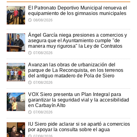
El Patronato Deportivo Municipal renueva el
equipamiento de los gimnasios municipales
08/08/2026
🕔
Ángel García niega presiones a comercios y
asegura que el Ayuntamiento cumple "de
manera muy rigurosa" la Ley de Contratos
07/08/2026
🕔
Avanzan las obras de urbanización del
parque de La Reconquista, en los terrenos
del antiguo matadero de Pola de Siero
07/08/2026
🕔
VOX Siero presenta un Plan Integral para
garantizar la seguridad vial y la accesibilidad
en Carbayín Alto
07/08/2026
🕔
IU Siero pide aclarar si se apartó a comercios
por apoyar la consulta sobre el agua
07/08/2026
🕔