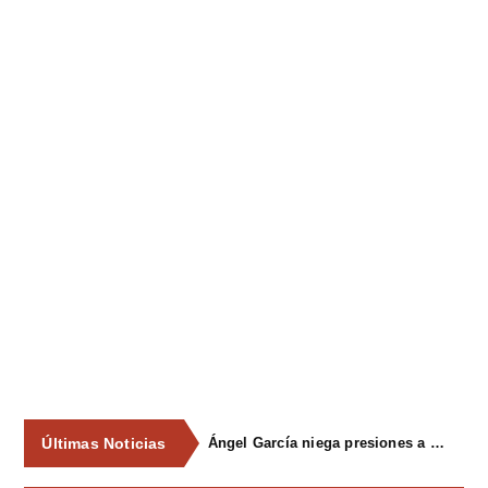
Últimas Noticias
Ángel García niega presiones a comercios y asegura que el Ayuntamiento cumple "de manera muy rigurosa" la Ley de Contratos