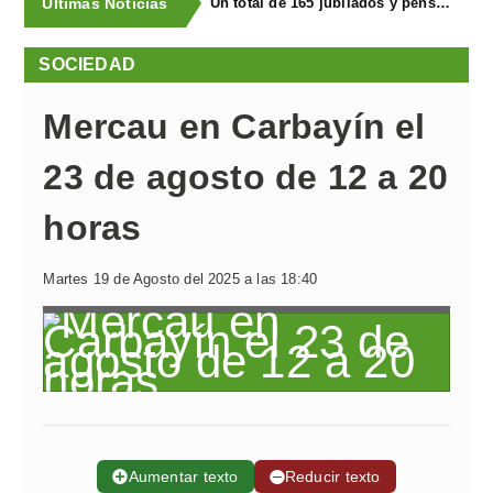
Últimas Noticias
Un total de 165 jubilados y pensionistas de Llanera visitaron la FIDMA en una excursión organizada por Bienestar Social
SOCIEDAD
Mercau en Carbayín el
23 de agosto de 12 a 20
horas
Martes 19 de Agosto del 2025 a las 18:40
➕
Aumentar texto
➖
Reducir texto