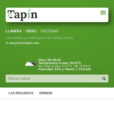
☰
Portada
LLANERA
SIERO
SOCIEDAD
Sociedad
Las noticias y la información de Llanera y Siero
Política
✉
eltapin@eltapin.com
Deportes
Hora:
08:45:07
Temperatura actual:
20.85
°C
Varios
Muy Nuboso (Max.21.27ºC - Min.19.38ºC)
Humedad: 83% y Viento: 1.74 Km/h
Cultura
Asturias
LAS REGUERAS
OPINION
Videos
Carta al director