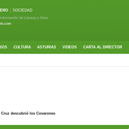
IERO
SOCIEDAD
a información de Llanera y Siero
pin.com
RIOS
CULTURA
ASTURIAS
VIDEOS
CARTA AL DIRECTOR
a Cruz descubrió los Covarones