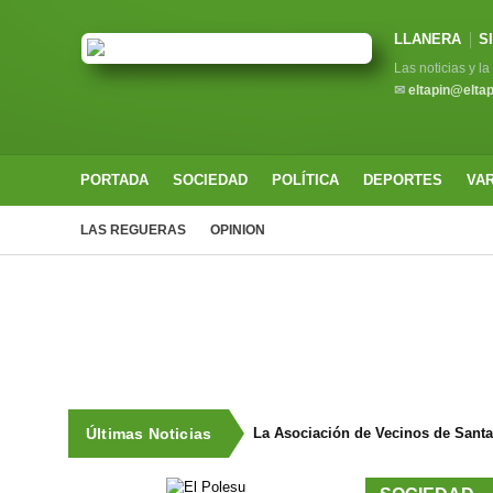
LLANERA
S
Las noticias y l
✉
eltapin@elta
PORTADA
SOCIEDAD
POLÍTICA
DEPORTES
VA
LAS REGUERAS
OPINION
Últimas Noticias
La Asociación de Vecinos de Sant