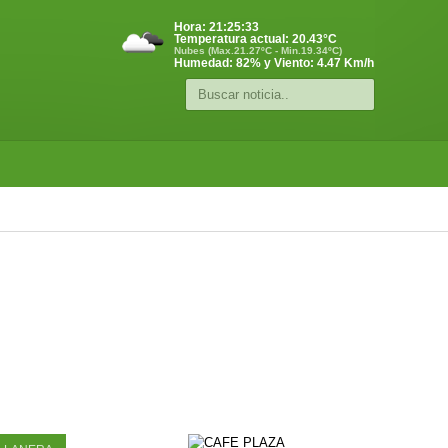
Hora:
21:25:34
Temperatura actual:
20.43
°C
Nubes (Max.21.27ºC - Min.19.34ºC)
Humedad: 82% y Viento: 4.47 Km/h