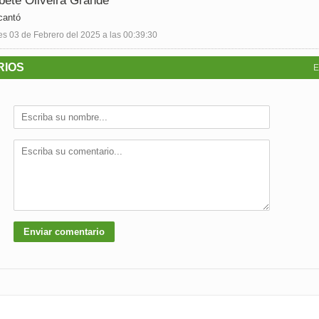
bete Oliveira Grande
cantó
s 03 de Febrero del 2025 a las 00:39:30
RIOS
E