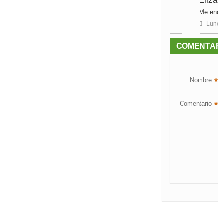
Eliza
Me en

Lune
COMENTA
Nombre
*
Comentario
*