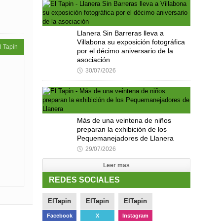
Llanera Sin Barreras lleva a
Villabona su exposición fotográfica
l Tapín
por el décimo aniversario de la
asociación
🕔
30/07/2026
Más de una veintena de niños
preparan la exhibición de los
Pequemanejadores de Llanera
🕔
29/07/2026
Leer mas
REDES SOCIALES
ElTapin
ElTapin
ElTapin
Facebook
X
Instagram