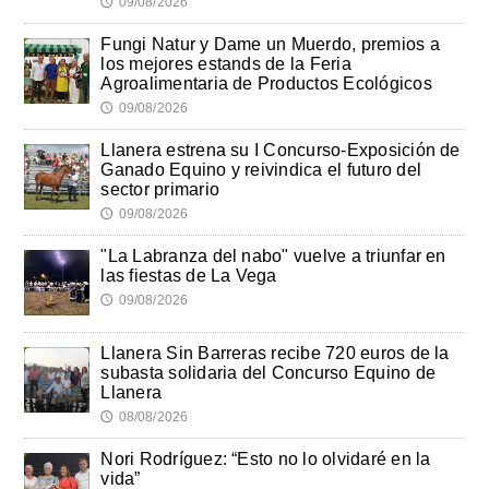
09/08/2026
🕔
Fungi Natur y Dame un Muerdo, premios a
los mejores estands de la Feria
Agroalimentaria de Productos Ecológicos
09/08/2026
🕔
Llanera estrena su I Concurso-Exposición de
Ganado Equino y reivindica el futuro del
sector primario
09/08/2026
🕔
"La Labranza del nabo" vuelve a triunfar en
las fiestas de La Vega
09/08/2026
🕔
Llanera Sin Barreras recibe 720 euros de la
subasta solidaria del Concurso Equino de
Llanera
08/08/2026
🕔
Nori Rodríguez: “Esto no lo olvidaré en la
vida”