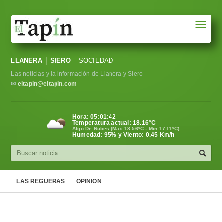
☰
Portada
LLANERA
SIERO
SOCIEDAD
Sociedad
Las noticias y la información de Llanera y Siero
Política
✉
eltapin@eltapin.com
Deportes
Hora:
05:01:42
Temperatura actual:
18.16
°C
Varios
Algo De Nubes (Max.18.56ºC - Min.17.11ºC)
Humedad: 95% y Viento: 0.45 Km/h
Cultura
Asturias
LAS REGUERAS
OPINION
Videos
Carta al director