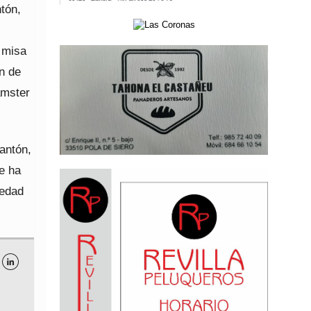
ntón,
a misa
ón de
ámster
tantón,
e ha
iedad
