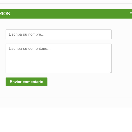
RIOS
E