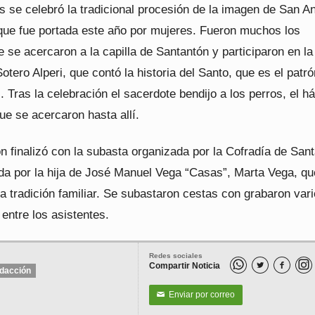
s se celebró la tradicional procesión de la imagen de San A
que fue portada este año por mujeres. Fueron muchos los
e se acercaron a la capilla de Santantón y participaron en l
Sotero Alperi, que contó la historia del Santo, que es el patr
 Tras la celebración el sacerdote bendijo a los perros, el h
que se acercaron hasta allí.
n finalizó con la subasta organizada por la Cofradía de San
ida por la hija de José Manuel Vega “Casas”, Marta Vega, qu
a tradición familiar. Se subastaron cestas con grabaron var
entre los asistentes.
Redes sociales
Compartir Noticia


dacción
Enviar por correo
✉