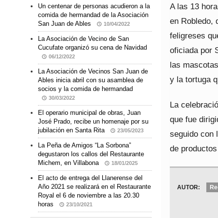
A las 13 hora
Un centenar de personas acudieron a la
comida de hermandad de la Asociación
en Robledo, 
San Juan de Ables
10/04/2022
feligreses qu
La Asociación de Vecino de San
Cucufate organizó su cena de Navidad
oficiada por 
06/12/2022
las mascotas.
La Asociación de Vecinos San Juan de
y la tortuga 
Ables inicia abril con su asamblea de
socios y la comida de hermandad
30/03/2022
La celebració
El operario municipal de obras, Juan
que fue dirig
José Prado, recibe un homenaje por su
jubilación en Santa Rita
23/05/2023
seguido con l
La Peña de Amigos “La Sorbona”
de productos 
degustaron los callos del Restaurante
Michem, en Villabona
18/01/2025
El acto de entrega del Llanerense del
Año 2021 se realizará en el Restaurante
AUTOR:
Re
Royal el 6 de noviembre a las 20.30
horas
23/10/2021