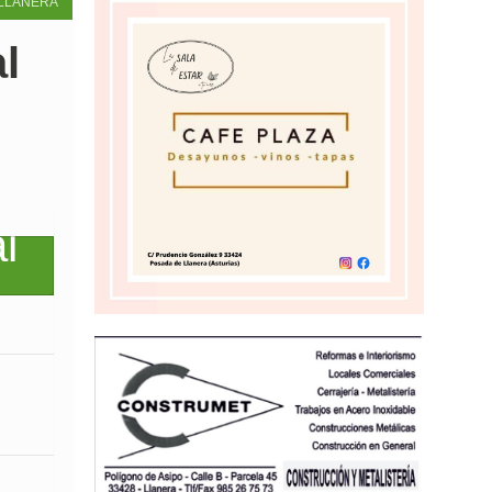
LLANERA
l