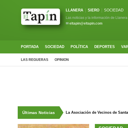
LLANERA
SIERO
SOCIEDAD
Las noticias y la información de Llanera
✉
eltapin@eltapin.com
PORTADA
SOCIEDAD
POLÍTICA
DEPORTES
VA
LAS REGUERAS
OPINION
Últimas Noticias
La Asociación de Vecinos de Sant