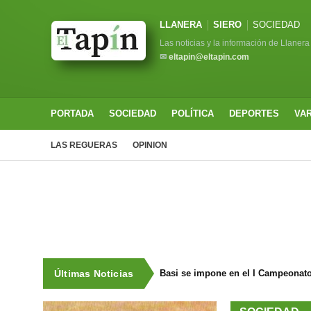
LLANERA
SIERO
SOCIEDAD
Las noticias y la información de Llanera
✉
eltapin@eltapin.com
PORTADA
SOCIEDAD
POLÍTICA
DEPORTES
VA
LAS REGUERAS
OPINION
Últimas Noticias
Basi se impone en el I Campeonat