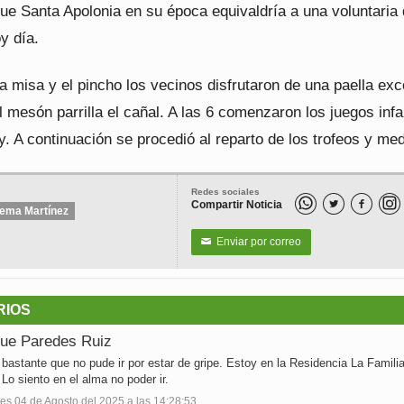
que Santa Apolonia en su época equivaldría a una voluntaria
y día.
 misa y el pincho los vecinos disfrutaron de una paella exc
l mesón parrilla el cañal. A las 6 comenzaron los juegos infa
ty. A continuación se procedió al reparto de los trofeos y med
Redes sociales
Compartir Noticia


ema Martínez
Enviar por correo
✉
RIOS
que Paredes Ruiz
 bastante que no pude ir por estar de gripe. Estoy en la Residencia La Familia
 Lo siento en el alma no poder ir.
s 04 de Agosto del 2025 a las 14:28:53