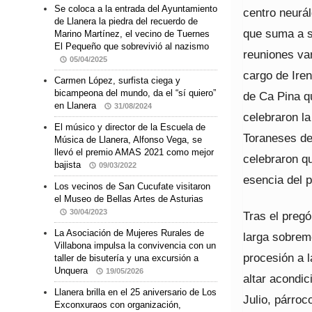
Se coloca a la entrada del Ayuntamiento
centro neurál
de Llanera la piedra del recuerdo de
que suma a s
Marino Martínez, el vecino de Tuernes
El Pequeño que sobrevivió al nazismo
reuniones var
05/04/2025
cargo de Ire
Carmen López, surfista ciega y
bicampeona del mundo, da el “sí quiero”
de Ca Pina qu
en Llanera
31/08/2024
celebraron l
El músico y director de la Escuela de
Toraneses de
Música de Llanera, Alfonso Vega, se
llevó el premio AMAS 2021 como mejor
celebraron q
bajista
09/03/2022
esencia del p
Los vecinos de San Cucufate visitaron
el Museo de Bellas Artes de Asturias
30/04/2023
Tras el pregó
La Asociación de Mujeres Rurales de
larga sobrem
Villabona impulsa la convivencia con un
procesión a l
taller de bisutería y una excursión a
Unquera
19/05/2026
altar acondic
Llanera brilla en el 25 aniversario de Los
Julio, párro
Exconxuraos con organización,