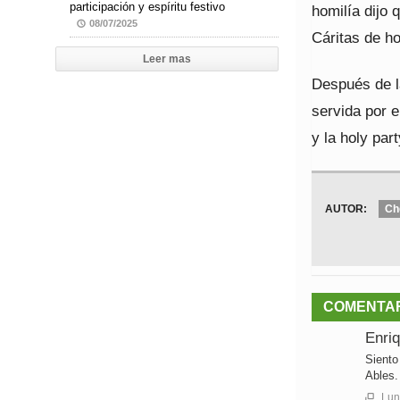
participación y espíritu festivo
homilía dijo 
08/07/2025
Cáritas de ho
Leer mas
Después de la
servida por e
y la holy par
AUTOR:
Ch
COMENTA
Enri
Siento
Ables.
Lune
