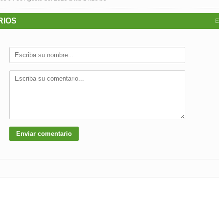
RIOS
E