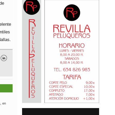
 de
elente
ntiles
allas.

, en