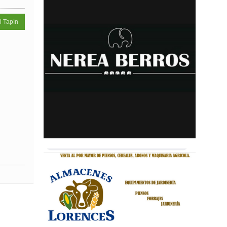
l Tapín