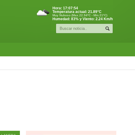
Hora:
17:07:55
Temperatura actual:
21.89
°C
Muy Nuboso (Max.22.94ºC - Min.21ºC)
Humedad: 83% y Viento: 2.24 Km/h