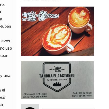
ro,
a
 a
 Rubén
nuevos
incluso
 sean
 y una
 el
osé
su