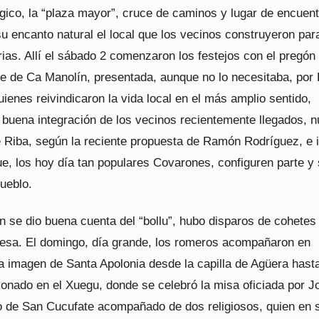
gico, la “plaza mayor”, cruce de caminos y lugar de encuent
u encanto natural el local que los vecinos construyeron par
ias. Allí el sábado 2 comenzaron los festejos con el pregón
ne de Ca Manolín, presentada, aunque no lo necesitaba, por
ienes reivindicaron la vida local en el más amplio sentido,
a buena integración de los vecinos recientemente llegados, 
 Riba, según la reciente propuesta de Ramón Rodríguez, e 
ue, los hoy día tan populares Covarones, configuren parte y
ueblo.
n se dio buena cuenta del “bollu”, hubo disparos de cohetes
esa. El domingo, día grande, los romeros acompañaron en
a imagen de Santa Apolonia desde la capilla de Agüera hasta
ionado en el Xuegu, donde se celebró la misa oficiada por J
co de San Cucufate acompañado de dos religiosos, quien en 