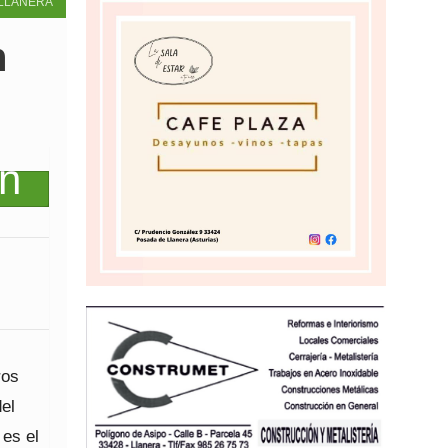
LLANERA
n
ros
del
 es el