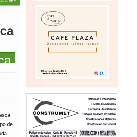
LLANERA
sca
uesca
upo de
ada