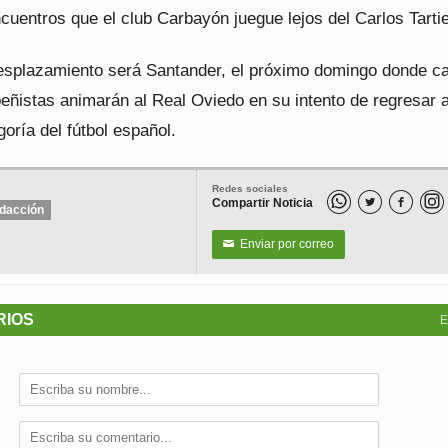
cuentros que el club Carbayón juegue lejos del Carlos Tartie
esplazamiento será Santander, el próximo domingo donde ca
eñistas animarán al Real Oviedo en su intento de regresar a
oría del fútbol español.
Redes sociales
Compartir Noticia


dacción
Enviar por correo
✉
RIOS
E