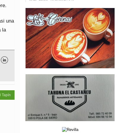
re.
si una
 la

l Tapín