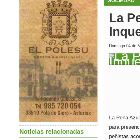
SOCIEDAD
La P
Inque
Domingo 04 de M
La Peña Azul
para presenc
Noticias relacionadas
peñistas aco