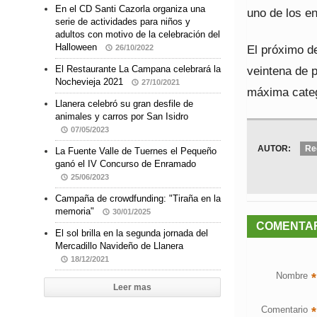
En el CD Santi Cazorla organiza una
uno de los en
serie de actividades para niños y
adultos con motivo de la celebración del
Halloween
El próximo d
26/10/2022
veintena de p
El Restaurante La Campana celebrará la
Nochevieja 2021
27/10/2021
máxima categ
Llanera celebró su gran desfile de
animales y carros por San Isidro
07/05/2023
AUTOR:
Re
La Fuente Valle de Tuernes el Pequeño
ganó el IV Concurso de Enramado
25/06/2023
Campaña de crowdfunding: "Tiraña en la
memoria"
30/01/2025
COMENTA
El sol brilla en la segunda jornada del
Mercadillo Navideño de Llanera
18/12/2021
Nombre
*
Leer mas
Comentario
*