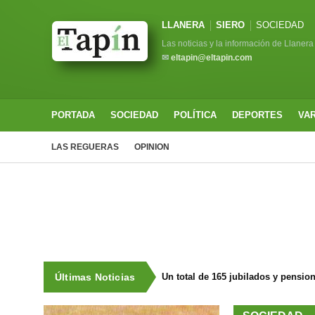
LLANERA
SIERO
SOCIEDAD
Las noticias y la información de Llanera
✉
eltapin@eltapin.com
PORTADA
SOCIEDAD
POLÍTICA
DEPORTES
VA
LAS REGUERAS
OPINION
Últimas Noticias
Un total de 165 jubilados y pensio