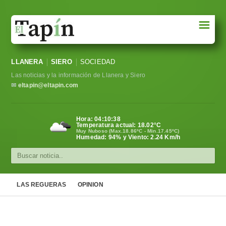
☰
Portada
LLANERA
SIERO
SOCIEDAD
Sociedad
Las noticias y la información de Llanera y Siero
Política
✉
eltapin@eltapin.com
Deportes
Hora:
04:10:39
Temperatura actual:
18.02
°C
Varios
Muy Nuboso (Max.18.86ºC - Min.17.45ºC)
Humedad: 94% y Viento: 2.24 Km/h
Cultura
Asturias
LAS REGUERAS
OPINION
Videos
Carta al director