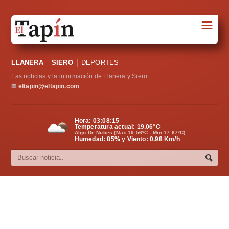
☰
Portada
LLANERA
SIERO
DEPORTES
Sociedad
Las noticias y la información de Llanera y Siero
Política
✉
eltapin@eltapin.com
Deportes
Hora:
03:08:15
Temperatura actual:
19.06
°C
Varios
Algo De Nubes (Max.19.56ºC - Min.17.67ºC)
Humedad: 85% y Viento: 0.98 Km/h
Cultura
Asturias
Videos
Carta al director