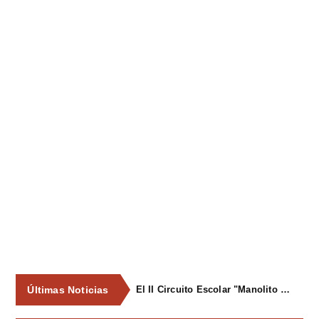
Últimas Noticias
El II Circuito Escolar "Manolito el Pegu" volvió a reunir a las jóvenes promesas del ciclismo asturiano en El Carbayu