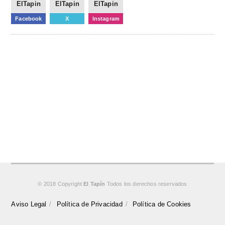
ElTapin
ElTapin
ElTapin
Facebook
X
Instagram
© 2018 Copyright
El Tapín
Todos los derechos reservados
Aviso Legal
Política de Privacidad
Política de Cookies