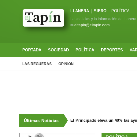
LLANERA
SIERO
POLÍTICA
Las noticias y la información de Llanera
✉
eltapin@eltapin.com
PORTADA
SOCIEDAD
POLÍTICA
DEPORTES
VA
LAS REGUERAS
OPINION
Últimas Noticias
El Principado eleva un 40% las ay