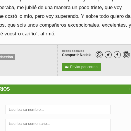
peraba, me jubilé de una manera un poco triste, que voy
e costó lo mío, pero voy superando. Y sobre todo quiero da
dos, que sois unos compañeros excepcionales, excelentes, 
é vuestro cariño”, afirmó.
Redes sociales
Compartir Noticia


dacción
Enviar por correo
✉
RIOS
E