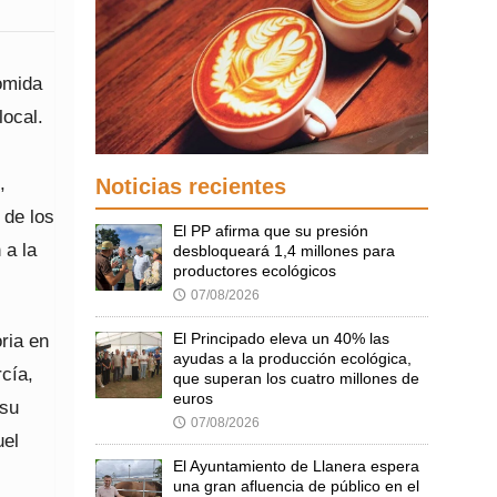
omida
local.
,
Noticias recientes
 de los
El PP afirma que su presión
 a la
desbloqueará 1,4 millones para
productores ecológicos
07/08/2026
🕔
El Principado eleva un 40% las
ria en
ayudas a la producción ecológica,
cía,
que superan los cuatro millones de
euros
 su
07/08/2026
🕔
uel
El Ayuntamiento de Llanera espera
una gran afluencia de público en el