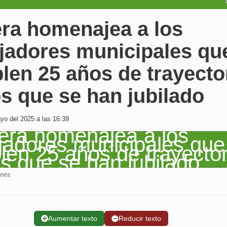
era homenajea a los
ajadores municipales qu
en 25 años de trayecto
os que se han jubilado
o del 2025 a las 16:39
enes
➕
Aumentar texto
➖
Reducir texto