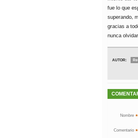
fue lo que es
superando, m
gracias a to
nunca olvidar
AUTOR:
Re
COMENTA
Nombre
*
Comentario
*