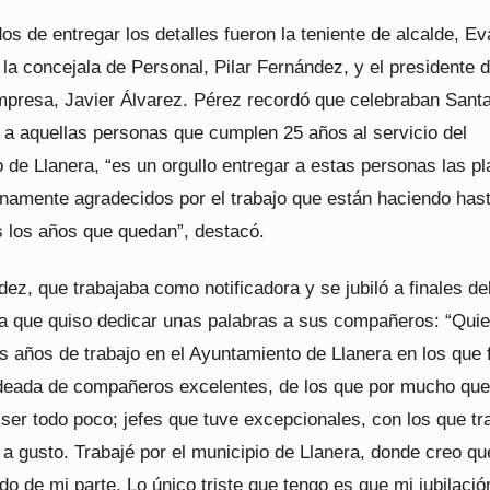
s de entregar los detalles fueron la teniente de alcalde, Ev
la concejala de Personal, Pilar Fernández, y el presidente d
presa, Javier Álvarez. Pérez recordó que celebraban Santa
o a aquellas personas que cumplen 25 años al servicio del
de Llanera, “es un orgullo entregar a estas personas las pl
namente agradecidos por el trabajo que están haciendo has
s los años que quedan”, destacó.
z, que trabajaba como notificadora y se jubiló a finales de
na que quiso dedicar unas palabras a sus compañeros: “Quie
 años de trabajo en el Ayuntamiento de Llanera en los que f
odeada de compañeros excelentes, de los que por mucho que
 ser todo poco; jefes que tuve excepcionales, con los que tr
a gusto. Trabajé por el municipio de Llanera, donde creo qu
odo de mi parte. Lo único triste que tengo es que mi jubilació