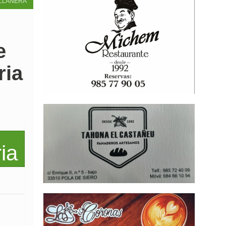
LLANERA
e
ria