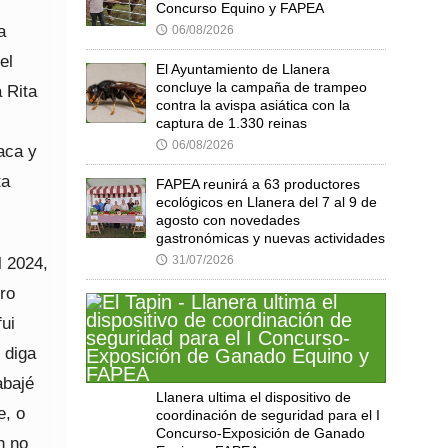
Concurso Equino y FAPEA
a
06/08/2026
🕔
el
El Ayuntamiento de Llanera
concluye la campaña de trampeo
 Rita
contra la avispa asiática con la
captura de 1.330 reinas
06/08/2026
🕔
aca y
ta
FAPEA reunirá a 63 productores
ecológicos en Llanera del 7 al 9 de
agosto con novedades
gastronómicas y nuevas actividades
31/07/2026
l 2024,
🕔
ro
ui
 diga
abajé
Llanera ultima el dispositivo de
e, o
coordinación de seguridad para el I
Concurso-Exposición de Ganado
n no