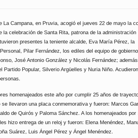
te La Campana, en Pruvia, acogió el jueves 22 de mayo la c
 la celebración de Santa Rita, patrona de la administración 
tuvieron presentes la teniente alcalde, Eva María Pérez, la
Personal, Pilar Fernández, los ediles del equipo de gobierno
lonso, José Antonio González y Nicolás Fernández; además
l Partido Popular, Silverio Argüelles y Nuria Niño. Acudieron
ersonas.
ores homenajeados este año por cumplir 25 años de trayecto
io se llevaron una placa conmemorativa y fueron: Marcos Gar
ldo de Quirós y Paloma Sánchez. A los homenajeados por
 les hizo entrega de un reloj y fueron: Elena Menéndez, Man
oña Suárez, Luis Ángel Pérez y Ángel Menéndez.