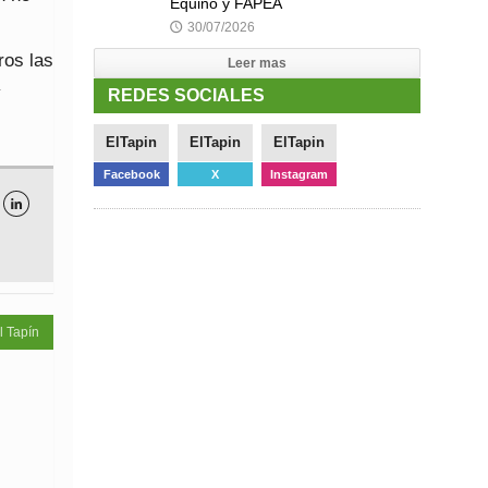
Equino y FAPEA
30/07/2026
🕔
ros las
Leer mas
y
REDES SOCIALES
ElTapin
ElTapin
ElTapin
Facebook
X
Instagram

l Tapín