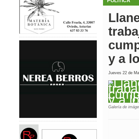
POLÍTICA
Llan
trab
cumpl
y a l
Jueves 22 de May
Galería de imág