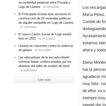
accesibilidad peatonal entre Posada y
Los encargado
Lugo de Llanera
03/05/2026
María Pérez, 
El Principado licitará este semestre la
construcción de 24 viviendas públicas
Comité de Em
de alquiler asequible en Lugo de Llanera
21/01/2024
distinguiend
El nuevo Centro Social de Lugo estará
Ayuntamiento 
listo en 2022
26/11/2021
estamos eter
Llanera se concentra contra la violencia
ahora y todo
de género
25/11/2025
Las educadoras de la escuela infantil
Elena Menénde
estrenan batas confeccionadas por los
alumnos del taller de empleo de textil
fue la perso
26/01/2024
agradecer mis
Leer mas
muy feliz, r
de ellos va a
siempre muy 
intenté dar t