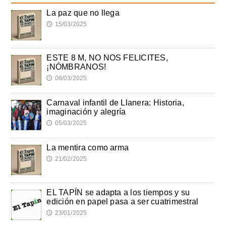
La paz que no llega
15/03/2025
🕔
ESTE 8 M, NO NOS FELICITES,
¡NÓMBRANOS!
08/03/2025
🕔
Carnaval infantil de Llanera: Historia,
imaginación y alegría
05/03/2025
🕔
La mentira como arma
21/02/2025
🕔
EL TAPÍN se adapta a los tiempos y su
edición en papel pasa a ser cuatrimestral
23/01/2025
🕔