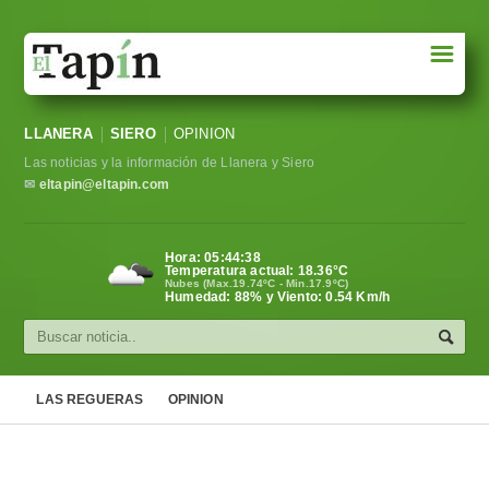
☰
Portada
LLANERA
SIERO
OPINION
Sociedad
Las noticias y la información de Llanera y Siero
Política
✉
eltapin@eltapin.com
Deportes
Hora:
05:44:38
Temperatura actual:
18.36
°C
Varios
Nubes (Max.19.74ºC - Min.17.9ºC)
Humedad: 88% y Viento: 0.54 Km/h
Cultura
Asturias
LAS REGUERAS
OPINION
Videos
Carta al director