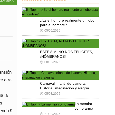
LLANERA
¿Es el hombre realmente un lobo
para el hombre?
🕔
05/05/2025
ESTE 8 M, NO NOS FELICITES,
¡NÓMBRANOS!
🕔
08/03/2025
ensión
De otra
Carnaval infantil de Llanera:
Historia, imaginación y alegría
🕔
05/03/2025
a la
es
La mentira
como arma
iendo 9
🕔
21/02/2025