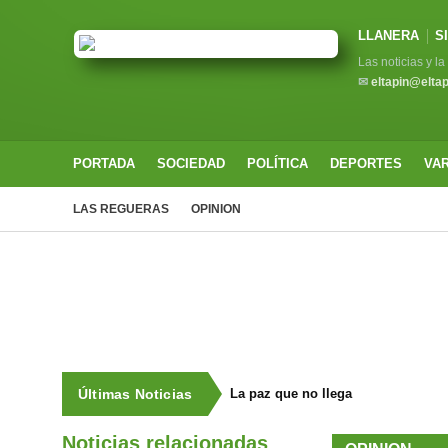
LLANERA
S
Las noticias y l
✉
eltapin@elta
PORTADA
SOCIEDAD
POLÍTICA
DEPORTES
VA
LAS REGUERAS
OPINION
Últimas Noticias
La paz que no llega
Noticias relacionadas