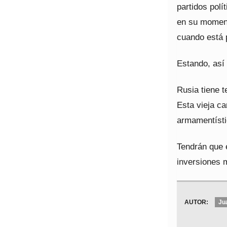
partidos polí
en su moment
cuando está 
Estando, así
Rusia tiene t
Esta vieja ca
armamentísti
Tendrán que 
inversiones m
AUTOR:
Ju