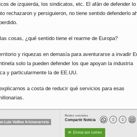
ticos de izquierda, los sindicatos, etc. El afán de defender lo
o rechazaron y persiguieron, no tiene sentido defenderlo a
perdido.
 las cosas, ¿qué sentido tiene el rearme de Europa?
erritorio y riquezas en demasía para aventurarse a invadir E
ntinela solo la pueden defender los que apoyan la industria
ca y particularmente la de EE.UU.
explicarnos a costa de reducir qué servicios para esas
illonarias.
Redes sociales
Compartir Noticia


an Luis Vallina Ariznavarreta
✉
Enviar por correo