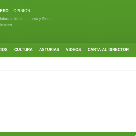
IERO
OPINION
a información de Llanera y Siero
pin.com
RIOS
CULTURA
ASTURIAS
VIDEOS
CARTA AL DIRECTOR