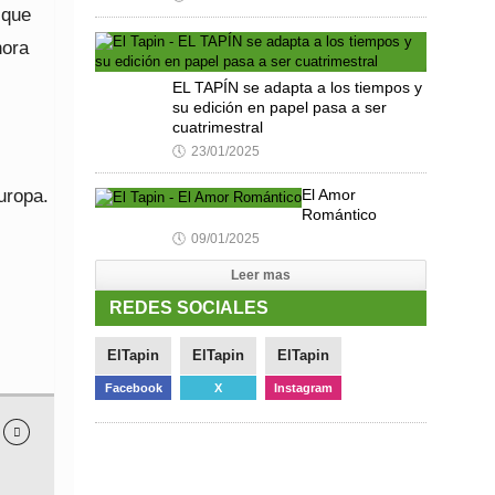
 que
hora
EL TAPÍN se adapta a los tiempos y
su edición en papel pasa a ser
cuatrimestral
🕔
23/01/2025
uropa.
El Amor
Romántico
🕔
09/01/2025
Leer mas
REDES SOCIALES
ElTapin
ElTapin
ElTapin
Facebook
X
Instagram
