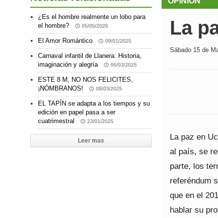
OPINION
¿Es el hombre realmente un lobo para
La pa
el hombre?
05/05/2025
El Amor Romántico
09/01/2025
Sábado 15 de Mar
Carnaval infantil de Llanera: Historia,
imaginación y alegría
05/03/2025
ESTE 8 M, NO NOS FELICITES,
¡NÓMBRANOS!
08/03/2025
EL TAPÍN se adapta a los tiempos y su
edición en papel pasa a ser
cuatrimestral
23/01/2025
La paz en Uc
Leer mas
al país, se r
parte, los te
referéndum s
que en el 201
hablar su pro