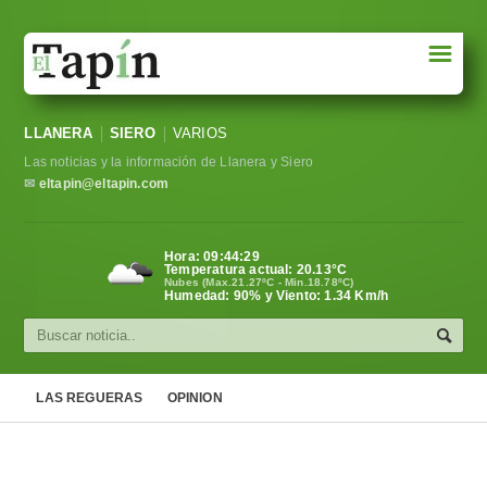
☰
Portada
LLANERA
SIERO
VARIOS
Sociedad
Las noticias y la información de Llanera y Siero
Política
✉
eltapin@eltapin.com
Deportes
Hora:
09:44:29
Temperatura actual:
20.13
°C
Varios
Nubes (Max.21.27ºC - Min.18.78ºC)
Humedad: 90% y Viento: 1.34 Km/h
Cultura
Asturias
LAS REGUERAS
OPINION
Videos
Carta al director