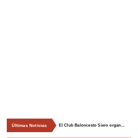
Últimas Noticias
El Club Baloncesto Siero organizará su primer campus para niños del 1 al 4 de septiembre en Pola de Siero