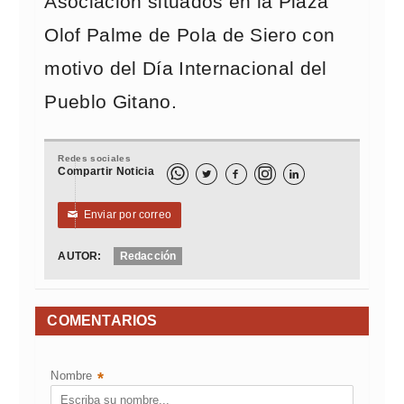
Asociación situados en la Plaza
Olof Palme de Pola de Siero con
motivo del Día Internacional del
Pueblo Gitano.
Redes sociales
Compartir Noticia



Enviar por correo
✉
AUTOR:
Redacción
COMENTARIOS
Nombre
*