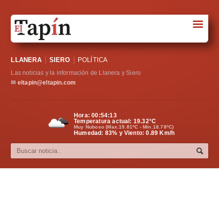
☰
Portada
LLANERA
SIERO
POLÍTICA
Sociedad
Las noticias y la información de Llanera y Siero
Política
✉
eltapin@eltapin.com
Deportes
Hora:
00:54:13
Temperatura actual:
19.32
°C
Varios
Muy Nuboso (Max.19.81ºC - Min.18.78ºC)
Humedad: 83% y Viento: 0.89 Km/h
Cultura
Asturias
Videos
Carta al director