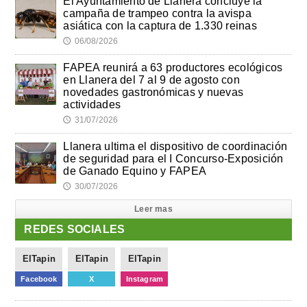
El Ayuntamiento de Llanera concluye la
campaña de trampeo contra la avispa
asiática con la captura de 1.330 reinas
06/08/2026
🕔
FAPEA reunirá a 63 productores ecológicos
en Llanera del 7 al 9 de agosto con
novedades gastronómicas y nuevas
actividades
31/07/2026
🕔
Llanera ultima el dispositivo de coordinación
de seguridad para el I Concurso-Exposición
de Ganado Equino y FAPEA
30/07/2026
🕔
Leer mas
REDES SOCIALES
ElTapin
ElTapin
ElTapin
Facebook
X
Instagram