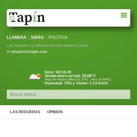
☰
Portada
LLANERA
SIERO
POLÍTICA
Sociedad
Las noticias y la información de Llanera y Siero
Política
✉
eltapin@eltapin.com
Deportes
Hora:
08:36:21
Temperatura actual:
20.68
°C
Varios
Algo De Nubes (Max.21.27ºC - Min.19.89ºC)
Humedad: 79% y Viento: 1.34 Km/h
Cultura
Asturias
LAS REGUERAS
OPINION
Videos
Carta al director