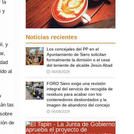
 la
s y
Noticias recientes
l, y
Los concejales del PP en el
ar,
Ayuntamiento de Siero solicitan
formalmente la dimisión o el cese
idad
del teniente de alcalde Jesús Abad
ido al
06/08/2026
🕔
FORO Siero exige una revisión
integral del servicio de recogida de
residuos para acabar con los
o
contenedores desbordados y la
án las
imagen de abandono del concejo
06/08/2026
🕔
 sobre
ción de