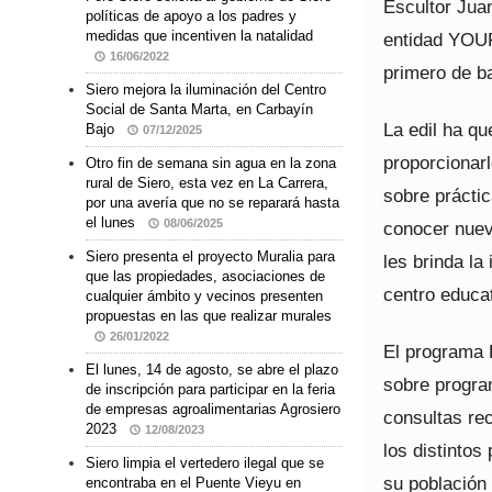
Escultor Juan
políticas de apoyo a los padres y
medidas que incentiven la natalidad
entidad YOUR
16/06/2022
primero de ba
Siero mejora la iluminación del Centro
Social de Santa Marta, en Carbayín
La edil ha qu
Bajo
07/12/2025
proporcionarl
Otro fin de semana sin agua en la zona
rural de Siero, esta vez en La Carrera,
sobre práctic
por una avería que no se reparará hasta
el lunes
08/06/2025
conocer nueva
Siero presenta el proyecto Muralia para
les brinda l
que las propiedades, asociaciones de
centro educat
cualquier ámbito y vecinos presenten
propuestas en las que realizar murales
26/01/2022
El programa 
El lunes, 14 de agosto, se abre el plazo
sobre progra
de inscripción para participar en la feria
de empresas agroalimentarias Agrosiero
consultas rec
2023
12/08/2023
los distintos
Siero limpia el vertedero ilegal que se
su población 
encontraba en el Puente Vieyu en