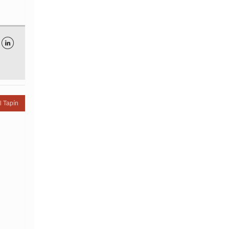

l Tapín