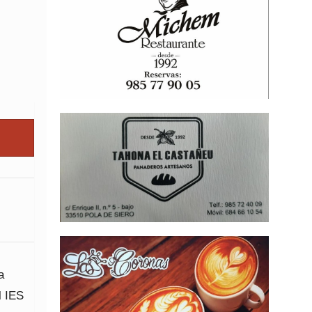
a
l IES