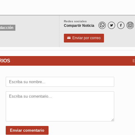
Redes sociales
Compartir Noticia


dacción
Enviar por correo
✉
RIOS
E