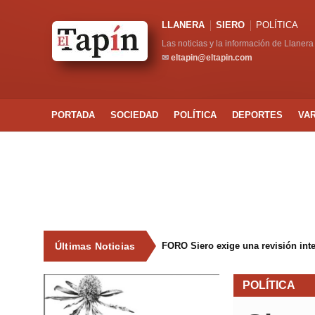
LLANERA
SIERO
POLÍTICA
Las noticias y la información de Llanera
✉
eltapin@eltapin.com
PORTADA
SOCIEDAD
POLÍTICA
DEPORTES
VA
Últimas Noticias
FORO Siero exige una revisión int
POLÍTICA