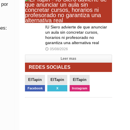
 por
IU Siero advierte de que anunciar
nes:
un aula sin concretar cursos,
horarios ni profesorado no
garantiza una alternativa real
05/08/2026
🕔
Leer mas
REDES SOCIALES
ElTapin
ElTapin
ElTapin
Facebook
X
Instagram