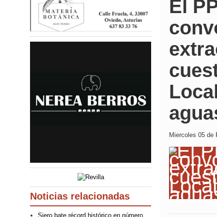
El PP
conv
extra
cuest
Local
agua
Miercoles 05 de 
Noticias relacionadas
Siero bate récord histórico en número