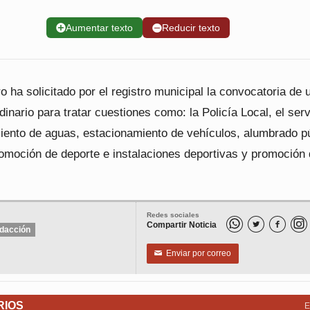
➕
Aumentar texto
➖
Reducir texto
o ha solicitado por el registro municipal la convocatoria de 
dinario para tratar cuestiones como: la Policía Local, el serv
iento de aguas, estacionamiento de vehículos, alumbrado pú
romoción de deporte e instalaciones deportivas y promoción 
Redes sociales
Compartir Noticia


dacción
Enviar por correo
✉
RIOS
E