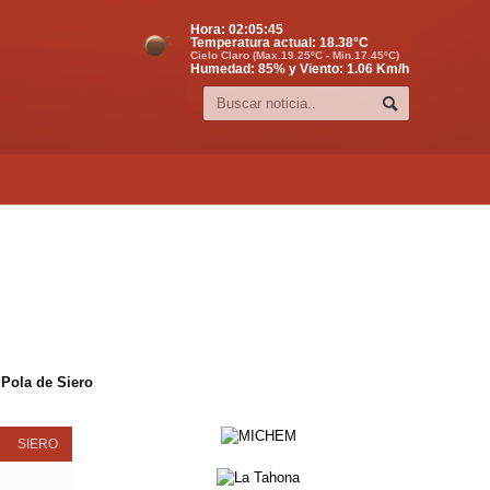
Hora:
02:05:45
Temperatura actual:
18.38
°C
Cielo Claro (Max.19.25ºC - Min.17.45ºC)
Humedad: 85% y Viento: 1.06 Km/h
 Pola de Siero
SIERO