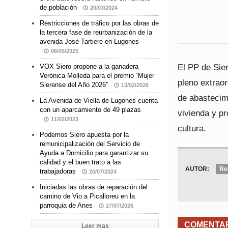
de población
20/03/2024
Restricciones de tráfico por las obras de
la tercera fase de reurbanización de la
avenida José Tartiere en Lugones
06/05/2025
El PP de Sier
VOX Siero propone a la ganadera
Verónica Molleda para el premio “Mujer
pleno extraor
Sierense del Año 2026”
13/02/2026
de abastecim
La Avenida de Viella de Lugones cuenta
con un aparcamiento de 49 plazas
vivienda y p
11/02/2023
cultura.
Podemos Siero apuesta por la
remunicipalización del Servicio de
Ayuda a Domicilio para garantizar su
calidad y el buen trato a las
AUTOR:
Re
trabajadoras
20/07/2024
Iniciadas las obras de reparación del
camino de Vio a Picalloreu en la
parroquia de Anes
27/07/2026
COMENTA
Leer mas