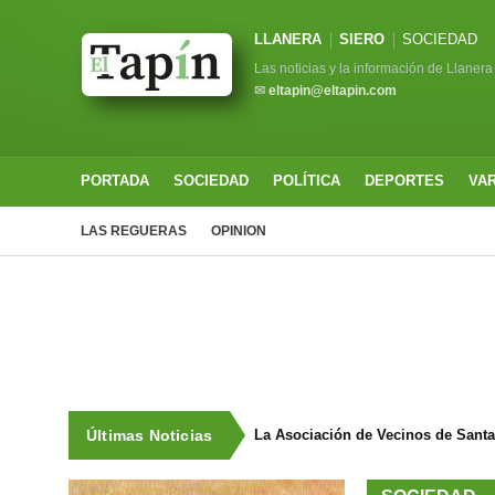
LLANERA
SIERO
SOCIEDAD
Las noticias y la información de Llanera
✉
eltapin@eltapin.com
PORTADA
SOCIEDAD
POLÍTICA
DEPORTES
VA
LAS REGUERAS
OPINION
Últimas Noticias
La Vega y Ferroñes presentan una c