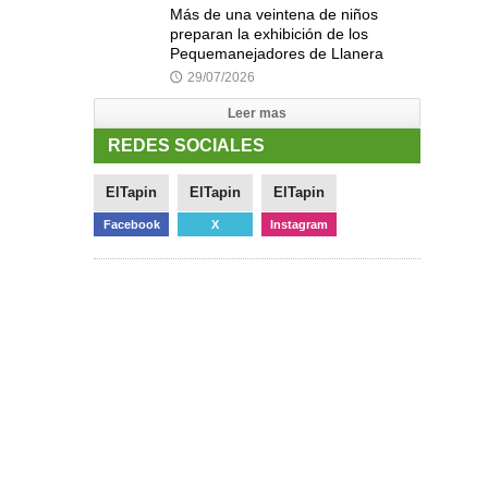
Más de una veintena de niños
preparan la exhibición de los
Pequemanejadores de Llanera
29/07/2026
🕔
Leer mas
REDES SOCIALES
ElTapin
ElTapin
ElTapin
Facebook
X
Instagram