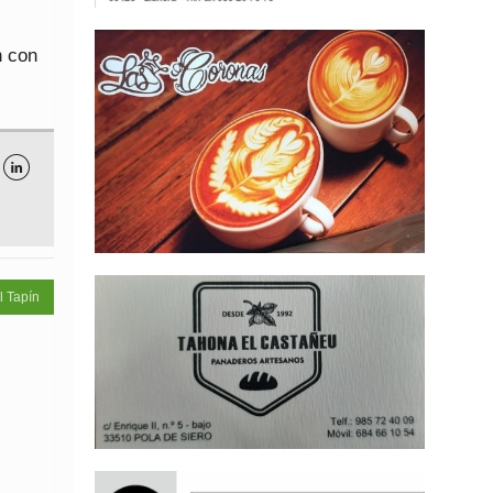
n con

l Tapín