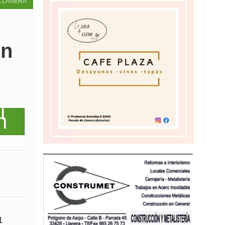
LLANERA
ón
1