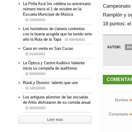
La Peña Azul Iris celebra su aniversario
Campeonato P
número trece el 1 de octubre en la
Ramplón y se 
Escuela Municipal de Música
15/09/2025
18 puntos; el
Los hosteleros de Llanera contentos
con la buena acogida que ha tenido este
año la Ruta de la Tapa
03/04/2022
AUTOR:
Re
Casa en venta en San Cucao
21/10/2021
La Óptica y Centro Auditivo Valiente
inicia su campaña de audífonos
02/02/2024
COMENTA
Rural y Diverso: talento que une
14/12/2025
Los antiguos alumnos de las escuelas
Nombre
*
de Arlós disfrutaron de su comida anual
06/10/2024
Comentario
*
Leer mas