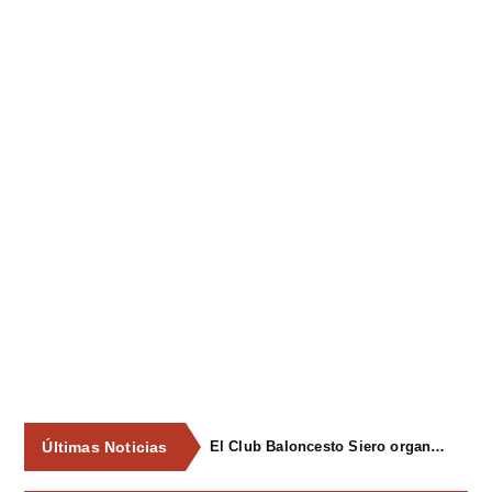
Últimas Noticias
El Club Baloncesto Siero organizará su primer campus para niños del 1 al 4 de septiembre en Pola de Siero