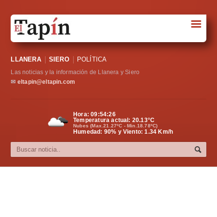
☰
Portada
LLANERA
SIERO
POLÍTICA
Sociedad
Las noticias y la información de Llanera y Siero
Política
✉
eltapin@eltapin.com
Deportes
Hora:
09:54:27
Temperatura actual:
20.13
°C
Varios
Nubes (Max.21.27ºC - Min.18.78ºC)
Humedad: 90% y Viento: 1.34 Km/h
Cultura
Asturias
Videos
Carta al director