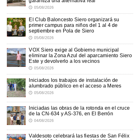
garantiza una alternativa real
05/08/2026
🕔
El Club Baloncesto Siero organizará su
primer campus para niños del 1 al 4 de
septiembre en Pola de Siero
05/08/2026
🕔
VOX Siero exige al Gobierno municipal
eliminar la Zona Azul del aparcamiento Siero
Este y devolverlo a los vecinos
05/08/2026
🕔
Iniciados los trabajos de instalación de
alumbrado público en el acceso a Meres
05/08/2026
🕔
Iniciadas las obras de la rotonda en el cruce
de la CN-634 y AS-376, en El Berrón
04/08/2026
🕔
Valdesoto celebrará las fiestas de San Félix