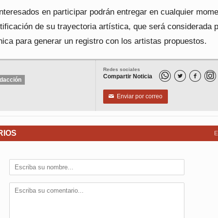
interesados en participar podrán entregar en cualquier mom
stificación de su trayectoria artística, que será considerada p
ica para generar un registro con los artistas propuestos.
Redes sociales
Compartir Noticia


dacción
Enviar por correo
✉
RIOS
E