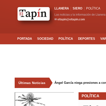
LLANERA
SIERO
POLÍTICA
Las noticias y la información de Llanera
✉
eltapin@eltapin.com
PORTADA
SOCIEDAD
POLÍTICA
DEPORTES
VA
Últimas Noticias
Ángel García niega presiones a co
POLÍTICA