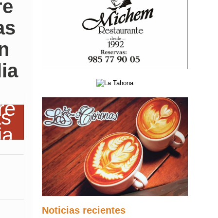
re
as
en
ia
Noticias recientes