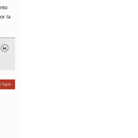
ento
or la

l Tapín