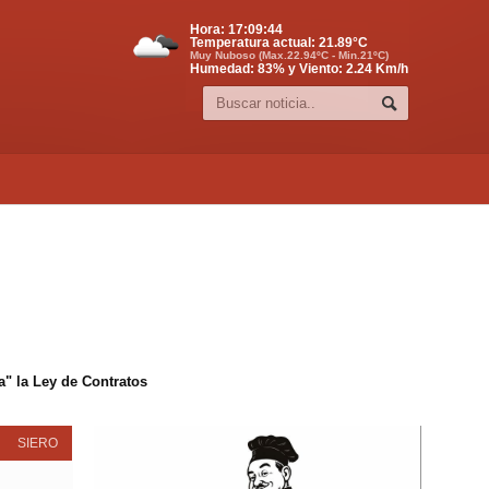
Hora:
17:09:44
Temperatura actual:
21.89
°C
Muy Nuboso (Max.22.94ºC - Min.21ºC)
Humedad: 83% y Viento: 2.24 Km/h
" la Ley de Contratos
SIERO