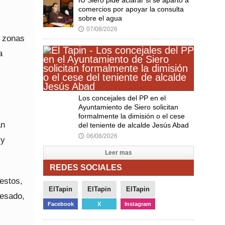
comercios por apoyar la consulta
sobre el agua
07/08/2026
🕔
n zonas
a
Los concejales del PP en el
Ayuntamiento de Siero solicitan
formalmente la dimisión o el cese
an
del teniente de alcalde Jesús Abad
06/08/2026
🕔
 y
Leer mas
REDES SOCIALES
 estos,
ElTapin
ElTapin
ElTapin
resado,
Facebook
X
Instagram