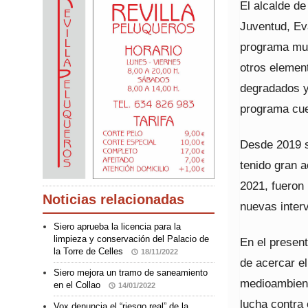
El alcalde de
Juventud, Eva
programa mun
otros element
degradados y
programa cue
Desde 2019 s
tenido gran a
2021, fueron
Noticias relacionadas
nuevas inter
Siero aprueba la licencia para la
limpieza y conservación del Palacio de
En el present
la Torre de Celles
18/11/2022
de acercar el
Siero mejora un tramo de saneamiento
medioambient
en el Collao
14/01/2022
lucha contra 
Vox denuncia el “riesgo real” de la