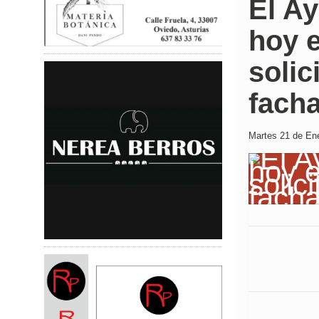
El Ay
hoy e
solic
fach
Martes 21 de Ene