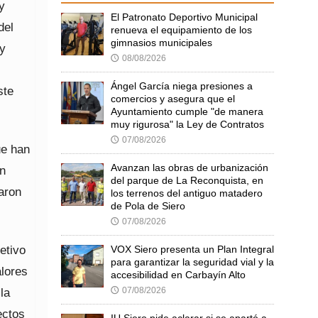
y
El Patronato Deportivo Municipal
del
renueva el equipamiento de los
gimnasios municipales
 y
08/08/2026
🕔
Ángel García niega presiones a
ste
comercios y asegura que el
Ayuntamiento cumple "de manera
muy rigurosa" la Ley de Contratos
07/08/2026
🕔
ue han
Avanzan las obras de urbanización
en
del parque de La Reconquista, en
aron
los terrenos del antiguo matadero
de Pola de Siero
07/08/2026
🕔
etivo
VOX Siero presenta un Plan Integral
para garantizar la seguridad vial y la
alores
accesibilidad en Carbayín Alto
07/08/2026
la
🕔
ectos
IU Siero pide aclarar si se apartó a