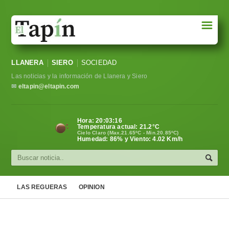
☰
Portada
LLANERA
SIERO
SOCIEDAD
Sociedad
Las noticias y la información de Llanera y Siero
Política
✉
eltapin@eltapin.com
Deportes
Hora:
20:03:17
Temperatura actual:
21.2
°C
Varios
Cielo Claro (Max.21.65ºC - Min.20.85ºC)
Humedad: 86% y Viento: 4.02 Km/h
Cultura
Asturias
LAS REGUERAS
OPINION
Videos
Carta al director