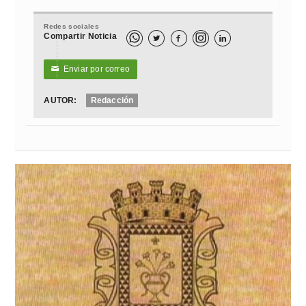
Redes sociales
Compartir Noticia



Enviar por correo
✉
AUTOR:
Redacción