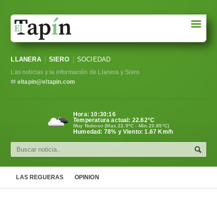
☰
Portada
LLANERA
SIERO
SOCIEDAD
Sociedad
Las noticias y la información de Llanera y Siero
Política
✉
eltapin@eltapin.com
Deportes
Hora:
10:30:17
Temperatura actual:
22.62
°C
Varios
Muy Nuboso (Max.22.9ºC - Min.20.85ºC)
Humedad: 78% y Viento: 1.67 Km/h
Cultura
Asturias
LAS REGUERAS
OPINION
Videos
Carta al director