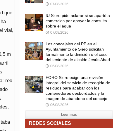
07/08/2026
🕔
ud que
IU Siero pide aclarar si se apartó a
 ha
comercios por apoyar la consulta
sobre el agua
l vial,
07/08/2026
🕔
Los concejales del PP en el
Ayuntamiento de Siero solicitan
0,5 m
formalmente la dimisión o el cese
del teniente de alcalde Jesús Abad
rril
06/08/2026
🕔
as
FORO Siero exige una revisión
a: red
integral del servicio de recogida de
residuos para acabar con los
rado
contenedores desbordados y la
a
imagen de abandono del concejo
06/08/2026
🕔
oles.
Leer mas
staba
REDES SOCIALES
eda