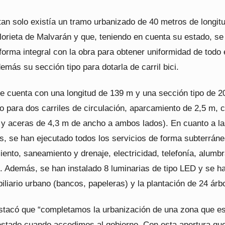
tan solo existía un tramo urbanizado de 40 metros de longit
glorieta de Malvarán y que, teniendo en cuenta su estado, se
orma integral con la obra para obtener uniformidad de todo e
más su sección tipo para dotarla de carril bici.
le cuenta con una longitud de 139 m y una sección tipo de 2
 para dos carriles de circulación, aparcamiento de 2,5 m, ca
m y aceras de 4,3 m de ancho a ambos lados). En cuanto a l
s, se han ejecutado todos los servicios de forma subterráne
ento, saneamiento y drenaje, electricidad, telefonía, alumb
s. Además, se han instalado 8 luminarias de tipo LED y se h
liario urbano (bancos, papeleras) y la plantación de 24 árb
estacó que “completamos la urbanización de una zona que e
stado cuando accedimos al gobierno. Con esta apertura qu