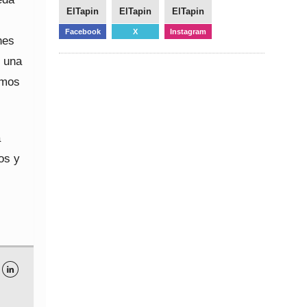
ElTapin
ElTapin
ElTapin
Facebook
X
Instagram
nes
s una
imos
a
os y
