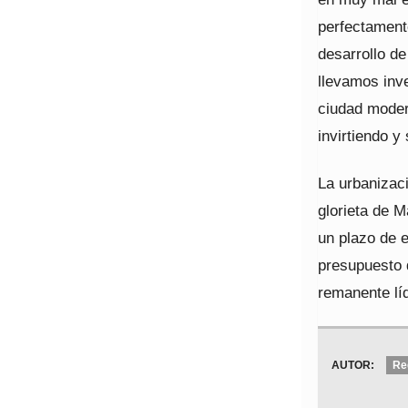
perfectament
desarrollo d
llevamos inv
ciudad moder
invirtiendo y
La urbanizaci
glorieta de 
un plazo de 
presupuesto d
remanente líq
AUTOR:
Re