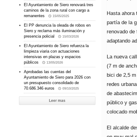
El Ayuntamiento de Siero renovará tres
caminos de la zona rural con cargo a
Hasta ahora 
remanentes
15/05/2025
partía de la 
El PP denuncia la oleada de robos en
renovado de f
Siero y reclama más iluminación y
presencia policial
15/03/2026
adaptando ade
El Ayuntamiento de Siero refuerza la
limpieza viaria con actuaciones
La nueva cal
intensivas en plazas y espacios
públicos
13/05/2026
(7 m de ancho
Aprobadas las cuentas del
bici de 2,5 
Ayuntamiento de Siero para 2026 con
un presupuesto consolidado de
redes urbana
70.686.346 euros
09/10/2025
de abastecimi
Leer mas
público y ga
colocado mobi
El alcalde d
en muy mal e