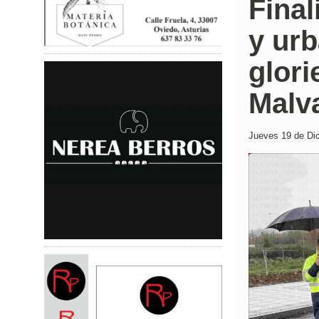
Final
y urb
glori
Malv
Jueves 19 de Dic