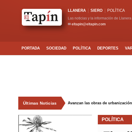
LLANERA
SIERO
POLÍTICA
Las noticias y la información de Llanera
✉
eltapin@eltapin.com
PORTADA
SOCIEDAD
POLÍTICA
DEPORTES
VA
Últimas Noticias
Avanzan las obras de urbanización
POLÍTICA