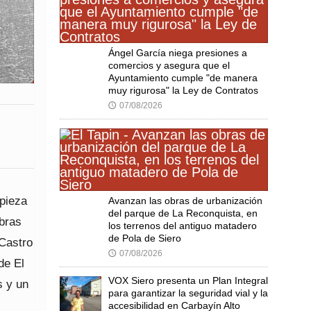
Ángel García niega presiones a
comercios y asegura que el
Ayuntamiento cumple "de manera
muy rigurosa" la Ley de Contratos
07/08/2026
🕔
mpieza
Avanzan las obras de urbanización
del parque de La Reconquista, en
obras
los terrenos del antiguo matadero
de Pola de Siero
 Castro
07/08/2026
🕔
de El
VOX Siero presenta un Plan Integral
s y un
para garantizar la seguridad vial y la
accesibilidad en Carbayín Alto