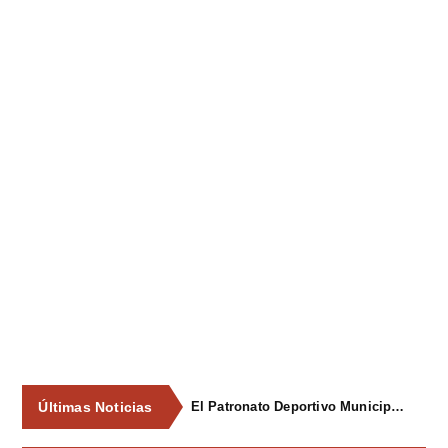
Últimas Noticias
El Patronato Deportivo Municipal renueva el equipamiento de los gimnasios municipales