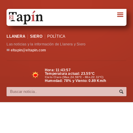
☰
Portada
LLANERA
SIERO
POLÍTICA
Sociedad
Las noticias y la información de Llanera y Siero
Política
✉
eltapin@eltapin.com
Deportes
Hora:
11:43:57
Temperatura actual:
23.55
°C
Varios
Cielo Claro (Max.24.56ºC - Min.22.11ºC)
Humedad: 78% y Viento: 0.89 Km/h
Cultura
Asturias
Videos
Carta al director