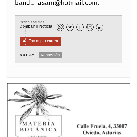
banda_asam@hotmail.com
.
Redes sociales
Compartir Noticia



Enviar por correo
✉
AUTOR:
Redacción