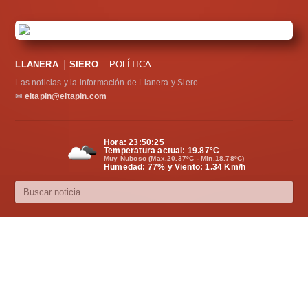
LLANERA
SIERO
POLÍTICA
Las noticias y la información de Llanera y Siero
✉
eltapin@eltapin.com
Hora:
23:50:26
Temperatura actual:
19.87
°C
Muy Nuboso (Max.20.37ºC - Min.18.78ºC)
Humedad: 77% y Viento: 1.34 Km/h