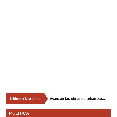
Últimas Noticias
Avanzan las obras de urbanización del parque de La Reconquista, en los terrenos del antiguo matadero de Pola de Siero
POLÍTICA