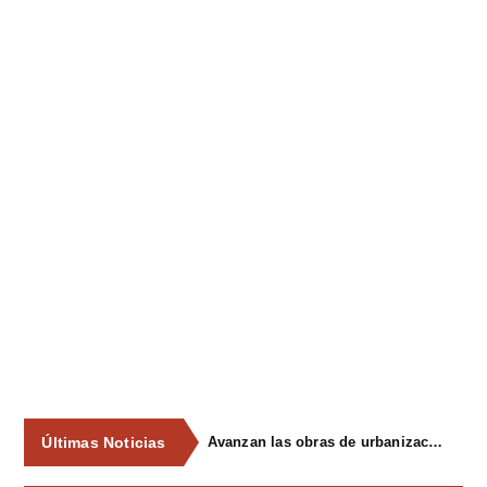
Últimas Noticias
Avanzan las obras de urbanización del parque de La Reconquista, en los terrenos del antiguo matadero de Pola de Siero