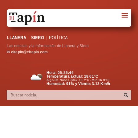
☰
Portada
LLANERA
SIERO
POLÍTICA
Sociedad
Las noticias y la información de Llanera y Siero
Política
✉
eltapin@eltapin.com
Deportes
Hora:
05:25:46
Temperatura actual:
18.01
°C
Varios
Algo De Nubes (Max.18.7ºC - Min.16.9ºC)
Humedad: 91% y Viento: 3.13 Km/h
Cultura
Asturias
Videos
Carta al director