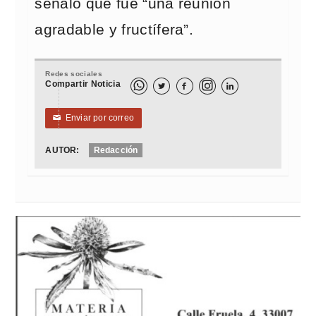
señaló que fue “una reunión
agradable y fructífera”.
Redes sociales
Compartir Noticia



Enviar por correo
✉
AUTOR:
Redacción