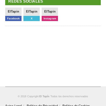
REDES SOCIALES
ElTapin
ElTapin
ElTapin
Facebook
X
Instagram
© 2018 Copyright
El Tapín
Todos los derechos reservados
Aviso Legal
Política de Privacidad
Política de Cookies