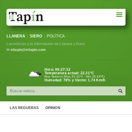
☰
Portada
LLANERA
SIERO
POLÍTICA
Sociedad
Las noticias y la información de Llanera y Siero
Política
✉
eltapin@eltapin.com
Deportes
Hora:
09:27:33
Temperatura actual:
22.31
°C
Varios
Muy Nuboso (Max.23.22ºC - Min.20.49ºC)
Humedad: 78% y Viento: 1.74 Km/h
Cultura
Asturias
LAS REGUERAS
OPINION
Videos
Carta al director