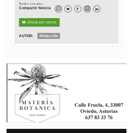
Redes sociales
Compartir Noticia



Enviar por correo
✉
AUTOR:
Redacción