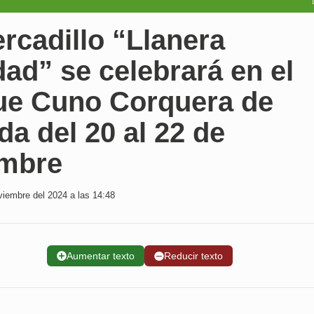
rcadillo “Llanera
ad” se celebrará en el
ue Cuno Corquera de
a del 20 al 22 de
embre
iembre del 2024 a las 14:48
➕
Aumentar texto
➖
Reducir texto