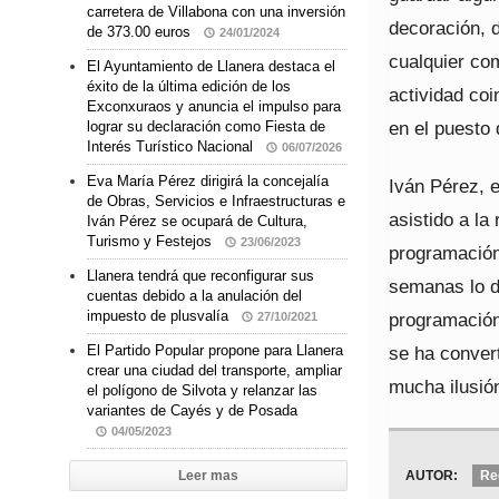
carretera de Villabona con una inversión
decoración, d
de 373.00 euros
24/01/2024
cualquier co
El Ayuntamiento de Llanera destaca el
éxito de la última edición de los
actividad coi
Exconxuraos y anuncia el impulso para
en el puesto 
lograr su declaración como Fiesta de
Interés Turístico Nacional
06/07/2026
Eva María Pérez dirigirá la concejalía
Iván Pérez, 
de Obras, Servicios e Infraestructuras e
asistido a la
Iván Pérez se ocupará de Cultura,
Turismo y Festejos
23/06/2023
programación
Llanera tendrá que reconfigurar sus
semanas lo d
cuentas debido a la anulación del
impuesto de plusvalía
programación
27/10/2021
se ha conver
El Partido Popular propone para Llanera
crear una ciudad del transporte, ampliar
mucha ilusión
el polígono de Silvota y relanzar las
variantes de Cayés y de Posada
04/05/2023
AUTOR:
Re
Leer mas