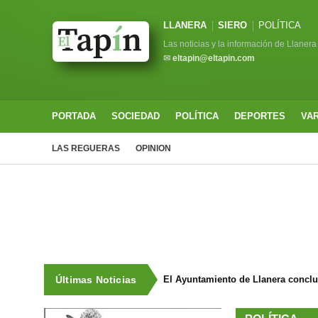
LLANERA
SIERO
POLÍTICA
Las noticias y la información de Llanera
✉
eltapin@eltapin.com
PORTADA
SOCIEDAD
POLÍTICA
DEPORTES
VA
LAS REGUERAS
OPINION
Últimas Noticias
El Ayuntamiento de Llanera concluy