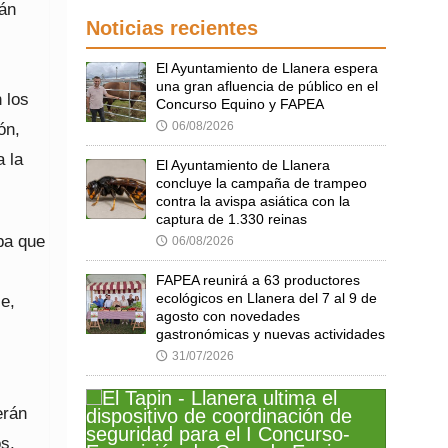
ván
Noticias recientes
El Ayuntamiento de Llanera espera
una gran afluencia de público en el
 los
Concurso Equino y FAPEA
06/08/2026
ón,
🕔
 la
El Ayuntamiento de Llanera
concluye la campaña de trampeo
contra la avispa asiática con la
captura de 1.330 reinas
rpa que
06/08/2026
🕔
FAPEA reunirá a 63 productores
ecológicos en Llanera del 7 al 9 de
se,
agosto con novedades
gastronómicas y nuevas actividades
31/07/2026
🕔
erán
os,