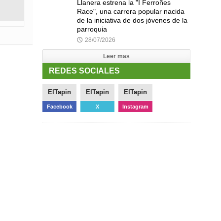
Llanera estrena la "I Ferroñes
Race", una carrera popular nacida
de la iniciativa de dos jóvenes de la
parroquia
28/07/2026
🕔
Leer mas
REDES SOCIALES
ElTapin
ElTapin
ElTapin
Facebook
X
Instagram