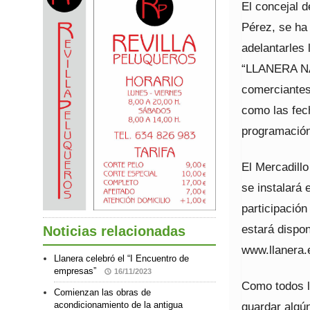
El concejal d
Pérez, se ha
adelantarles 
“LLANERA NAV
comerciantes
como las fec
programación
El Mercadillo
se instalará
participación
estará dispo
Noticias relacionadas
www.llanera.
Llanera celebró el “I Encuentro de
empresas”
16/11/2023
Como todos l
Comienzan las obras de
guardar algún
acondicionamiento de la antigua