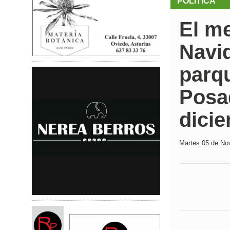
POLÍTICA
El me
Navid
parq
Posad
dici
Martes 05 de Nov