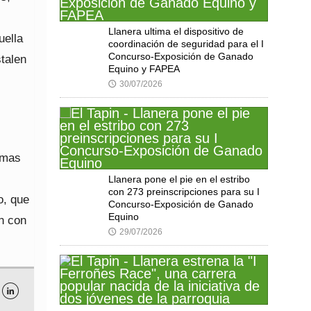
Llanera ultima el dispositivo de
uella
coordinación de seguridad para el I
Concurso-Exposición de Ganado
stalen
Equino y FAPEA
30/07/2026
🕔
imas
Llanera pone el pie en el estribo
con 273 preinscripciones para su I
o, que
Concurso-Exposición de Ganado
Equino
n con
29/07/2026
🕔
