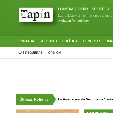
LLANERA
SIERO
SOCIEDAD
Las noticias y la información de Llanera
✉
eltapin@eltapin.com
PORTADA
SOCIEDAD
POLÍTICA
DEPORTES
VA
LAS REGUERAS
OPINION
Últimas Noticias
La Asociación de Vecinos de Sant