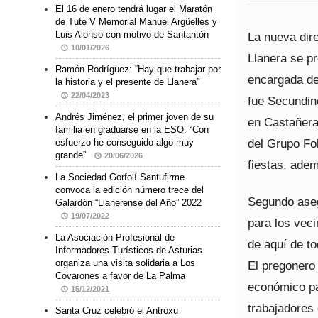
El 16 de enero tendrá lugar el Maratón
de Tute V Memorial Manuel Argüelles y
Luis Alonso con motivo de Santantón
La nueva dir
10/01/2026
Llanera se pr
Ramón Rodríguez: “Hay que trabajar por
encargada de 
la historia y el presente de Llanera”
22/04/2023
fue Secundin
Andrés Jiménez, el primer joven de su
en Castañera
familia en graduarse en la ESO: “Con
del Grupo Fo
esfuerzo he conseguido algo muy
grande”
20/06/2026
fiestas, adem
La Sociedad Gorfolí Santufirme
convoca la edición número trece del
Segundo asegu
Galardón “Llanerense del Año” 2022
19/07/2022
para los veci
La Asociación Profesional de
de aquí de to
Informadores Turísticos de Asturias
organiza una visita solidaria a Los
El pregonero
Covarones a favor de La Palma
económico pa
15/12/2021
trabajadores
Santa Cruz celebró el Antroxu