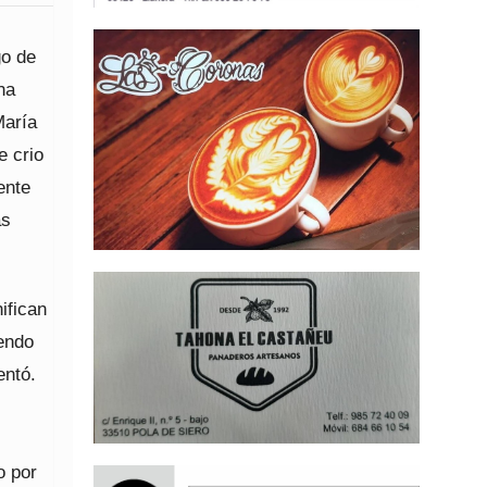
go de
na
María
e crio
ente
as
ifican
iendo
entó.
o por