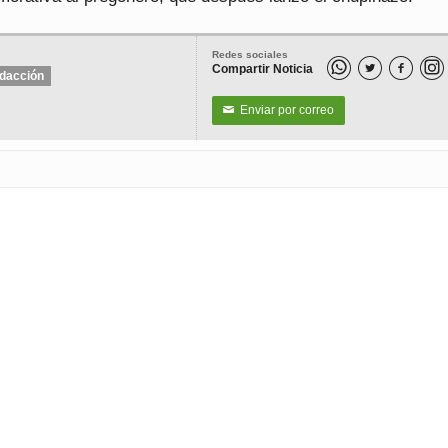
Redes sociales
Compartir Noticia


dacción
Enviar por correo
✉