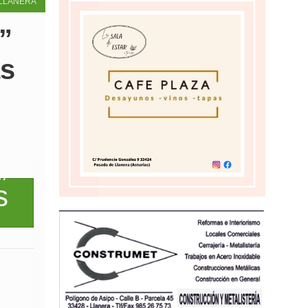
LLANERA
”
as