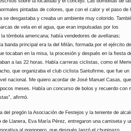
escritos sobre la localidad y el concejo. Las bombillas de la
normales pintadas de colores, que con el calor y el paso de 
ura se desgastaba y creaba un ambiente muy colorido. Tambi
barcas de vela en el agua, que eran impulsadas por los
; la tómbola americana; había vendedores de avellanas;
la banda principal era la del Milán, formada por el ejército de
e tocaban en la misa, la procesión y después en la fiesta d
aban a las 22 horas. Había carreras ciclistas, como el Memo
cho, que organizaba el club ciclista Santufirme, que fue un
nivel nacional. Me quiero acordar de José Manuel Casas, que
e pocos meses. Había un concurso de bolos y recuerdo con
stas”, afirmó.
ra del pregón la Asociación de Festejos y la teniente de alcal
 de Llanera, Eva María Pérez, entregaron una camiseta y u
orativa al pregonero, que después lanzó el chupinazo.