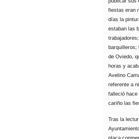
publicar sus 
fiestas eran 
días la pint
estaban las 
trabajadores
barquilleros; 
de Oviedo, qu
horas y acab
Avelino Cama
referente a 
falleció hac
cariño las fie
Tras la lectu
Ayuntamiento
placa conmem