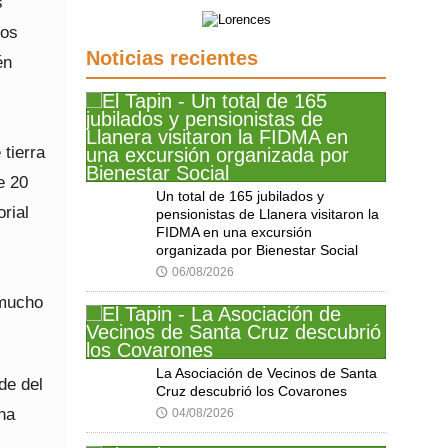
s
los
Noticias recientes
én
 tierra
e 20
Un total de 165 jubilados y
rial
pensionistas de Llanera visitaron la
FIDMA en una excursión
organizada por Bienestar Social
06/08/2026
🕔
 mucho
La Asociación de Vecinos de Santa
de del
Cruz descubrió los Covarones
na
04/08/2026
🕔