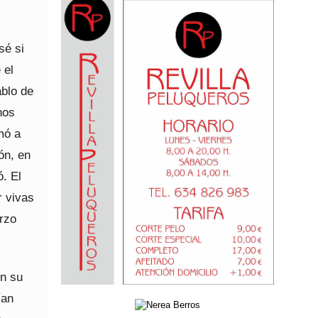
sé si
 el
ablo de
hos
mó a
ón, en
ó. El
r vivas
erzo
en su
ían